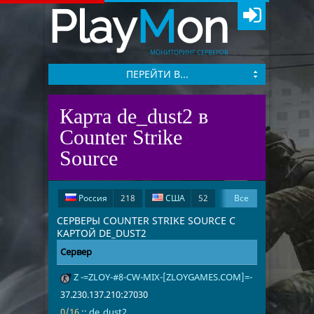
Play
M
on
МОНИТОРИНГ СЕРВЕРОВ
ПЕРЕЙТИ В...
Карта de_dust2 в
Counter Strike
Source
Россия
218
США
52
Все
Франция
28
Германия
26
СЕРВЕРЫ COUNTER STRIKE SOURCE С
КАРТОЙ DE_DUST2
Латвия
7
Нидерланды
5
Сервер
Адрес
Игроки
Великобритания
5
Чехия
5
Z -=ZLOY-#8-CW-MIX-[ZLOYGAMES.COM]=-
37.230.137.2
de_dust2
Польша
4
Венгрия
3
37.230.137.210:27030
Румыния
3
Киргизия
2
0/16
::
de_dust2