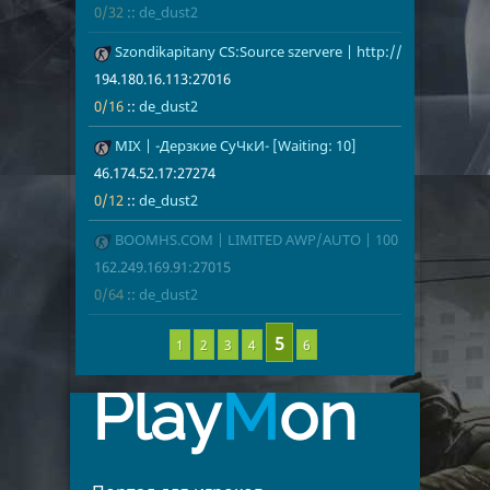
0/32
::
de_dust2
Szondikapitany CS:Source szervere | http://szondi.ninja
194.180.16.1
0/16
de_dust2
194.180.16.113:27016
0/16
::
de_dust2
MIX | -Дерзкие СуЧкИ- [Waiting: 10]
46.174.52.17
0/12
de_dust2
46.174.52.17:27274
0/12
::
de_dust2
BOOMHS.COM | LIMITED AWP/AUTO | 100 Tick
162.249.169.
0/64
de_dust2
162.249.169.91:27015
0/64
::
de_dust2
1
2
3
4
6
Play
M
on