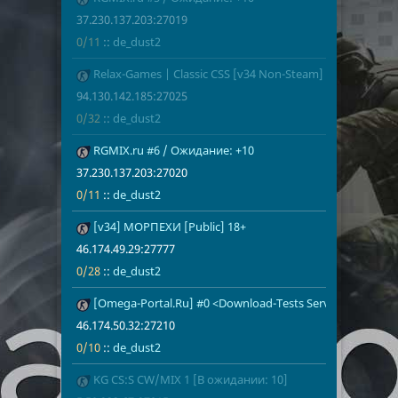
37.230.137.203:27019
0/11
::
de_dust2
Relax-Games | Classic CSS [v34 Non-Steam]
94.130.142.1
0/32
de_dust2
94.130.142.185:27025
0/32
::
de_dust2
RGMIX.ru #6 / Ожидание: +10
37.230.137.2
0/11
de_dust2
37.230.137.203:27020
0/11
::
de_dust2
[v34] МОРПЕХИ [Public] 18+
46.174.49.29
0/28
de_dust2
46.174.49.29:27777
0/28
::
de_dust2
[Omega-Portal.Ru] #0 <Download-Tests Server>
46.174.50.32
de_dust2
46.174.50.32:27210
0/10
::
de_dust2
KG CS:S CW/MIX 1 [В ожидании: 10]
5.59.233.67:
0/13
de_dust2