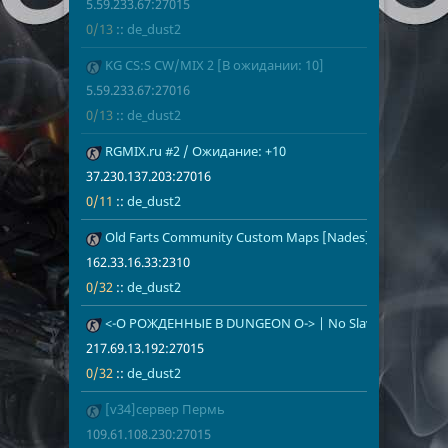
5.59.233.67:27015
0/13
::
de_dust2
KG CS:S CW/MIX 2 [В ожидании: 10]
5.59.233.67:
0/13
de_dust2
5.59.233.67:27016
0/13
::
de_dust2
RGMIX.ru #2 / Ожидание: +10
37.230.137.2
0/11
de_dust2
5
37.230.137.203:27016
0/11
::
de_dust2
Old Farts Community Custom Maps [Nades][100Tick][US
162.33.16.33
0/32
de_dust2
162.33.16.33:2310
0/32
::
de_dust2
<-O РОЖДЕННЫЕ В DUNGEON O-> | No Slaves | SUCKrat
217.69.13.19
0/32
de_dust2
217.69.13.192:27015
0/32
::
de_dust2
[v34]сервер Пермь
109.61.108.2
0/32
de_dust2
109.61.108.230:27015