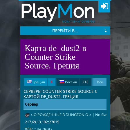
Play
M
on
МОНИТОРИНГ СЕРВЕРОВ
ПЕРЕЙТИ В...
Карта de_dust2 в
Counter Strike
Source. Греция
Греция
X
Россия
218
Все
США
52
Франция
28
СЕРВЕРЫ COUNTER STRIKE SOURCE С
КАРТОЙ DE_DUST2. ГРЕЦИЯ
Германия
26
Латвия
7
Сервер
Адрес
Игроки
Нидерланды
5
<-O РОЖДЕННЫЕ В DUNGEON O-> | No Slaves | SUCKrat
217.69.13.19
0/32
de_dust2
Великобритания
5
Чехия
5
217.69.13.192:27015
Польша
4
Венгрия
3
0/32
::
de_dust2