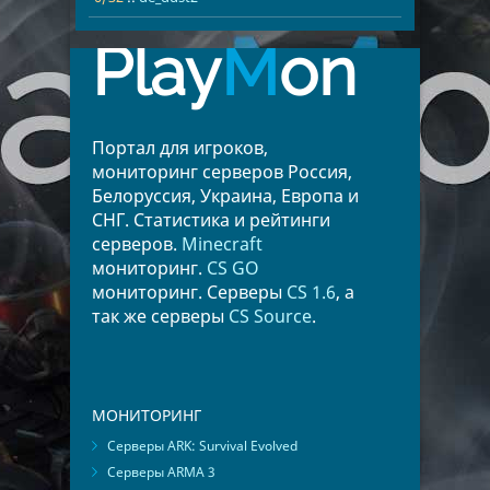
Румыния
3
Канада
2
Play
M
on
Киргизия
2
Украина
2
Австрия
1
Испания
1
Портал для игроков,
мониторинг серверов Россия,
Белоруссия, Украина, Европа и
СНГ. Статистика и рейтинги
серверов.
Minecraft
мониторинг.
CS GO
мониторинг. Серверы
CS 1.6
, а
так же серверы
CS Source
.
МОНИТОРИНГ
Серверы ARK: Survival Evolved
Серверы ARMA 3