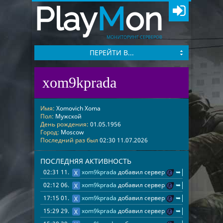
Play
M
on
МОНИТОРИНГ СЕРВЕРОВ
ПЕРЕЙТИ В...
xom9kprada
Имя:
Xomovich Xoma
Пол:
Мужской
День рождения:
01.05.1956
Город:
Moscow
Последний раз был
02:30 11.07.2026
ПОСЛЕДНЯЯ АКТИВНОСТЬ
02:31 11.07.2026
xom9kprada
добавил сервер
➥ ███ [CS2AGE.R
02:12 06.07.2026
xom9kprada
добавил сервер
➥ ███ [CS2AGE.R
17:15 01.07.2026
xom9kprada
добавил сервер
➥ ███ [CS2AGE.R
15:29 29.05.2026
xom9kprada
добавил сервер
➥ ███ [CS2AGE.R