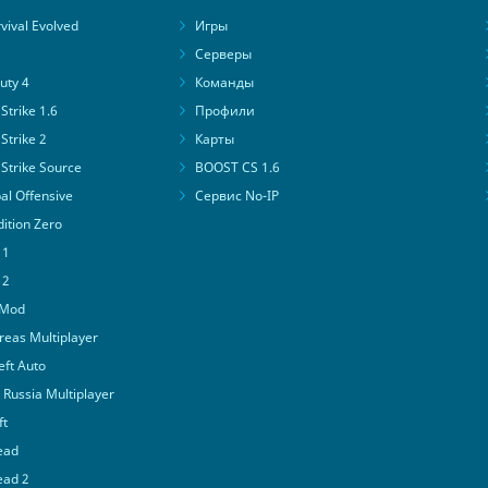
ival Evolved
Игры
Серверы
uty 4
Команды
trike 1.6
Профили
Strike 2
Карты
Strike Source
BOOST CS 1.6
al Offensive
Сервис No-IP
ition Zero
 1
 2
 Mod
eas Multiplayer
ft Auto
Russia Multiplayer
ft
ead
ead 2