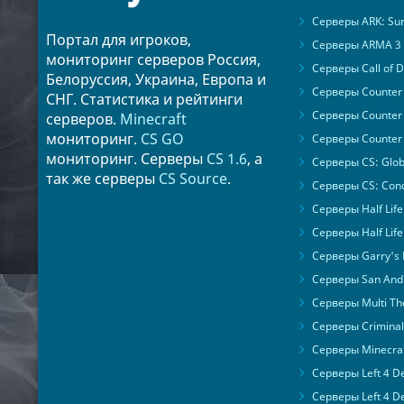
Серверы ARK: Surv
Портал для игроков,
Серверы ARMA 3
мониторинг серверов Россия,
Серверы Call of D
Белоруссия, Украина, Европа и
Серверы Counter S
СНГ. Статистика и рейтинги
Серверы Counter 
серверов.
Minecraft
мониторинг.
CS GO
Серверы Counter 
мониторинг. Серверы
CS 1.6
, а
Серверы CS: Glob
так же серверы
CS Source
.
Серверы CS: Cond
Серверы Half Life
Серверы Half Life
Серверы Garry's
Серверы San Andr
Серверы Multi The
Серверы Criminal 
Серверы Minecra
Серверы Left 4 D
Серверы Left 4 D