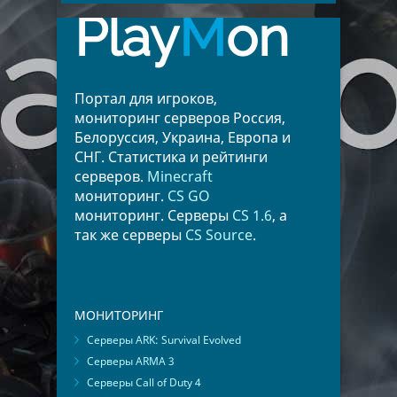
Латвия
2
Австралия
2
Play
M
on
Беларусь
2
Норвегия
1
Портал для игроков,
мониторинг серверов Россия,
Белоруссия, Украина, Европа и
СНГ. Статистика и рейтинги
серверов.
Minecraft
мониторинг.
CS GO
мониторинг. Серверы
CS 1.6
, а
так же серверы
CS Source
.
МОНИТОРИНГ
Серверы ARK: Survival Evolved
Серверы ARMA 3
Серверы Call of Duty 4