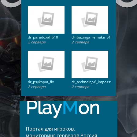
dr_paradoxal_b10
dr_bazinga_remake_b1b
2 сервера
2 сервера
dr_psykopat_fix
dr_technoir_v6_imposssible
2 сервера
2 сервера
Play
M
on
Портал для игроков,
мониторинг серверов Россия,