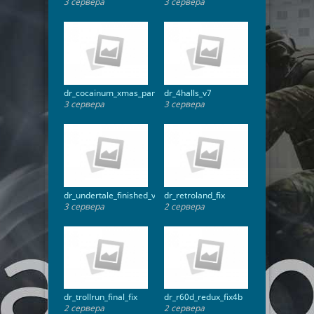
3 сервера
3 сервера
dr_cocainum_xmas_panda
dr_4halls_v7
3 сервера
3 сервера
dr_undertale_finished_v2fix2
dr_retroland_fix
3 сервера
2 сервера
dr_trollrun_final_fix
dr_r60d_redux_fix4b
2 сервера
2 сервера