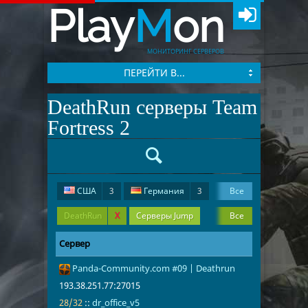
Play
M
on
МОНИТОРИНГ СЕРВЕРОВ
ПЕРЕЙТИ В...
DeathRun серверы Team
Fortress 2
США
3
Германия
3
Все
Россия
1
DeathRun
X
Серверы Jump
Все
Серверы 2Fort
Серверы JailBreak
Сервер
Адрес
Игроки
Panda-Community.com #09 | Deathrun
193.38.251.7
28/32
dr_office_v5
193.38.251.77:27015
28/32
::
dr_office_v5