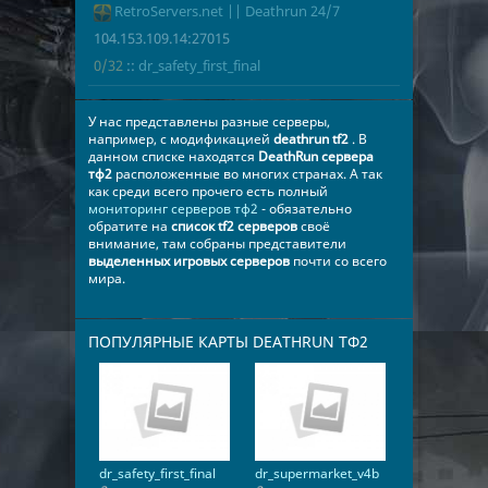
RetroServers.net || Deathrun 24/7
104.153.109.
0/32
dr_safety_firs
104.153.109.14:27015
0/32
::
dr_safety_first_final
​У нас представлены разные серверы,
например, с модификацией
deathrun tf2
. В
данном списке находятся
DeathRun сервера
тф2
расположенные во многих странах. А так
как среди всего прочего есть полный
мониторинг серверов тф2
- обязательно
обратите на
список tf2 серверов
своё
внимание, там собраны представители
выделенных игровых серверов
почти со всего
мира.
ПОПУЛЯРНЫЕ КАРТЫ DEATHRUN ТФ2
dr_safety_first_final
dr_supermarket_v4b