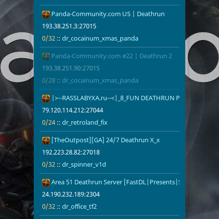
Panda-Community.com US | Deathrun
193.38.251.3
0/32
dr_cocainu
193.38.251.3:27015
0/32
::
dr_cocainum_xmas_panda
Panda-Community.com #22 | Deathrun 2
193.38.251.9
0/28
dr_cocainu
193.38.251.90:27015
0/28
::
dr_cocainum_xmas_panda
|>--RASSLABYXA.ru--<|_8_FUN DEATHRUN PREMIUM
79.120.114.2
0/24
dr_retroland_
79.120.114.212:27044
0/24
::
dr_retroland_fix
[TheOutpost][GA] 24/7 Deathrun X_x
192.223.28.8
0/32
dr_spinner_
192.223.28.82:27018
0/32
::
dr_spinner_v1d
Area 51 Deathrun Server [FastDL|Presents|Shop]
24.190.232.1
0/32
dr_office_tf2
24.190.232.189:2304
0/32
::
dr_office_tf2