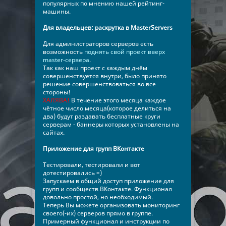
популярных по мнению нашей рейтинг-
машины.
Для владельцев: раскрутка в MasterServers
Для администраторов серверов есть
возможность
поднять свой проект вверх
master-сервера
.
Так как наш проект с каждым днём
совершенствуется внутри, было принято
решение совершенствоваться во все
стороны!
ХАЛЯВА!
В течение этого месяца каждое
чётное число месяца(которое делиться на
два) будут раздавать бесплатные круги
серверам - баннеры которых установлены на
сайтах.
Приложение для групп ВКонтакте
Тестировали, тестировали и вот
дотестировались =)
Запускаем в общий доступ приложение для
групп и сообществ ВКонтакте. Функционал
довольно простой, но необходимый.
Теперь Вы можете организовать мониторинг
своего(-их) серверов прямо в группе.
Примерный функционал и инструкции по