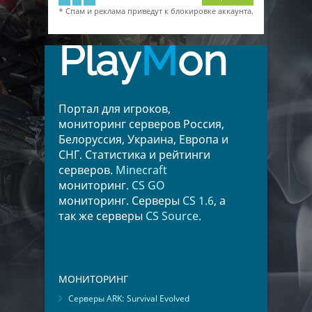
* Спам и реклама приведут к блокировке аккаунта.
Play
M
on
Портал для игроков,
мониторинг серверов Россия,
Белоруссия, Украина, Европа и
СНГ. Статистика и рейтинги
серверов.
Minecraft
мониторинг.
CS GO
мониторинг. Серверы
CS 1.6
, а
так же серверы
CS Source
.
МОНИТОРИНГ
Серверы ARK: Survival Evolved