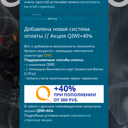
очень простой установке можно
посмотреть
на этой странице
.
Опубликовал
denny
14:19 10.05.2017
Добавлена новая система
оплаты // Акция QIWI+40%
3
Вот и добавлена возможность пополнять
баланс аккаунта с помощью платёжного
агрегатора
QIWI
.
Поддерживаемые способы оплаты:
- с кошелька QIWI;
- с помощью банковских карт (комиссия банка
0,75%);
- оплата счета наличными через терминал.
В связи с данным нововведением запускаем
акцию
QIWI+40%
Подробные условия акции
описаны на
странице акции
.