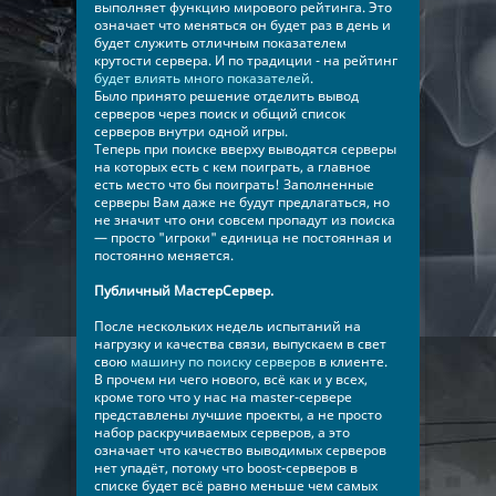
выполняет функцию мирового рейтинга. Это
означает что меняться он будет раз в день и
будет служить отличным показателем
крутости сервера. И по традиции - на рейтинг
будет влиять много показателей
.
Было принято решение отделить вывод
серверов через поиск и общий список
серверов внутри одной игры.
Теперь при поиске вверху выводятся серверы
на которых есть с кем поиграть, а главное
есть место что бы поиграть! Заполненные
серверы Вам даже не будут предлагаться, но
не значит что они совсем пропадут из поиска
— просто "игроки" единица не постоянная и
постоянно меняется.
Публичный МастерСервер.
После нескольких недель испытаний на
нагрузку и качества связи, выпускаем в свет
свою
машину по поиску серверов
в клиенте.
В прочем ни чего нового, всё как и у всех,
кроме того что у нас на master-сервере
представлены лучшие проекты, а не просто
набор раскручиваемых серверов, а это
означает что качество выводимых серверов
нет упадёт, потому что boost-серверов в
списке будет всё равно меньше чем самых