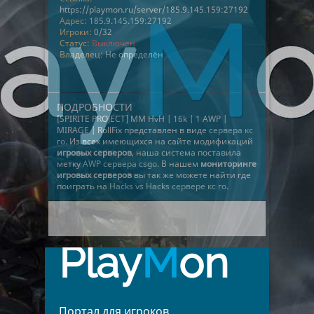
https://playmon.ru/server/185.9.145.159:27192
Адрес:
185.9.145.159:27192
Игроки:
0/32
Статус:
Выключен
Владелец:
Не определён
ПОДРОБНОСТИ
[SPIRITE PROJECT] MM HvH | 16k | 1 AWP |
MIRAGE | RollFix представлен в виде
сервера кс
го
. Из всех имеющихся на сайте модификаций
игровых серверов
, наша система поставила
метку
AWP сервера csgo
. В нашем
мониторинге
игровых серверов
вы так же можете найти где
поиграть на
Hacks vs Hacks сервере кс го
.
Play
M
on
Портал для игроков,