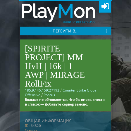
Play
M
on
МОНИТОРИНГ СЕРВЕРОВ
ПЕРЕЙТИ В...
[SPIRITE
PROJECT] MM
HvH | 16k | 1
AWP | MIRAGE |
RollFix
185.9.145.159:27192
/
Counter Strike Global
Offensive
/
Россия
Больше не обновляется. Что бы вновь внести
в список — Добавьте сервер заново.
ОБЩАЯ ИНФОРМАЦИЯ
ID:
64820
Ссылка: