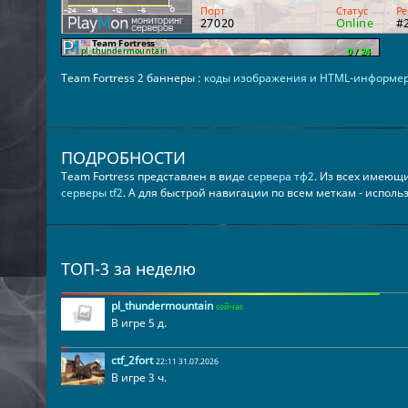
Team Fortress 2 баннеры :
коды изображения и HTML-информе
ПОДРОБНОСТИ
Team Fortress представлен в виде
сервера тф2
. Из всех имеющ
серверы tf2
. А для быстрой навигации по всем меткам - испол
ТОП-3 за неделю
pl_thundermountain
сейчас
В игре 5 д.
ctf_2fort
22:11 31.07.2026
В игре 3 ч.