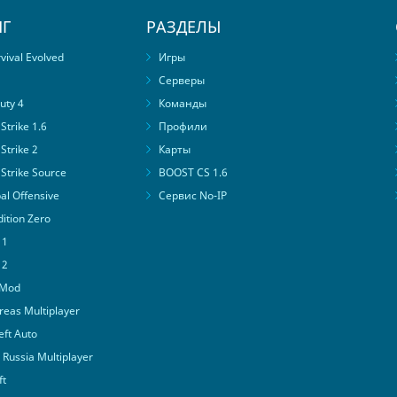
Г
РАЗДЕЛЫ
ival Evolved
Игры
Серверы
uty 4
Команды
trike 1.6
Профили
Strike 2
Карты
Strike Source
BOOST CS 1.6
al Offensive
Сервис No-IP
ition Zero
 1
 2
 Mod
eas Multiplayer
ft Auto
Russia Multiplayer
ft