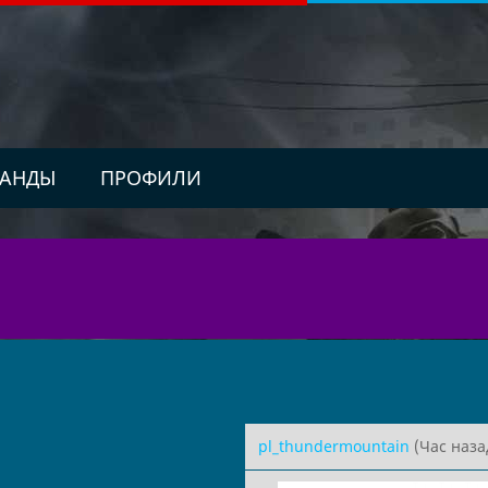
АНДЫ
ПРОФИЛИ
pl_thundermountain
(Час наза