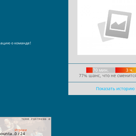
ацию о команде!
70 мин.
3 ч.
77% шанс, что не сменится
Показать историю