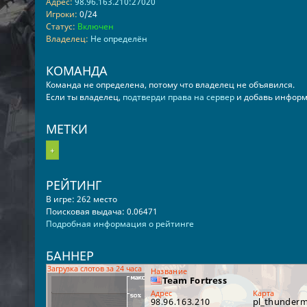
Адрес:
98.96.163.210:27020
Игроки:
0/24
Статус:
Включен
Владелец:
Не определён
КОМАНДА
Команда не определена, потому что владелец не объявился.
Если ты владелец,
подтверди права на сервер
и добавь информ
МЕТКИ
+
РЕЙТИНГ
В игре: 262 место
Поисковая выдача: 0.06471
Подробная информация о рейтинге
БАННЕР