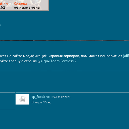
р
ихся на сайте модификаций
игровых серверов
, вам может понравиться
Jai
ьзуйте главную страницу
игры Team Fortress 2
.
cp_fastlane
16:41 31.07.2026
В игре 15 ч.