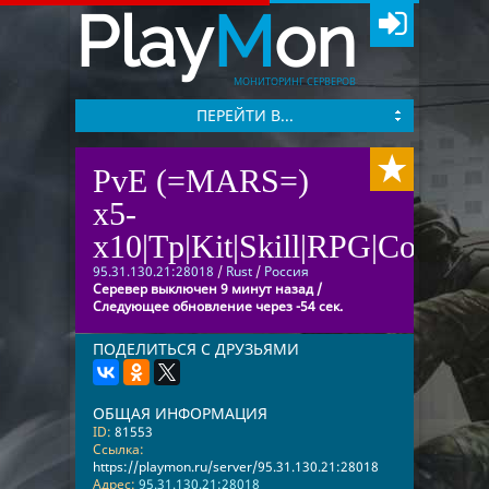
Play
M
on
МОНИТОРИНГ СЕРВЕРОВ
ПЕРЕЙТИ В...
PvE (=MARS=)
x5-
x10|Tp|Kit|Skill|RPG|Coin|E
95.31.130.21:28018
/
Rust
/
Россия
Серевер выключен 9 минут назад /
Следующее обновление через -54 сек.
ПОДЕЛИТЬСЯ С ДРУЗЬЯМИ
ОБЩАЯ ИНФОРМАЦИЯ
ID:
81553
Ссылка:
https://playmon.ru/server/95.31.130.21:28018
Адрес:
95.31.130.21:28018