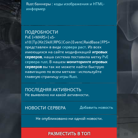
Rust баннеры :
коды изображения и HTML-
информер
ПОДРОБНОСТИ
PvE (=MARS=) x5-
x10|Tp|Kit|Skill|RPG|Coin|Event|RaidBase|FPS+
представлен в виде
сервера раст
. Из всех
имеющихся на сайте модификаций
игровых
серверов
, наша система поставила метку
PvE
сервера rust
. В нашем
мониторинге игровых
серверов
вы так же можете найти быструю
навигацию по всем меткам - используйте
главную страницу
игры Rust
.
ПОСЛЕДНЯЯ АКТИВНОСТЬ
Не выявлено ни какой активности.
НОВОСТИ СЕРВЕРА
Добавить новость
Не опубликовано ни одной новости.
РАЗМЕСТИТЬ В ТОП