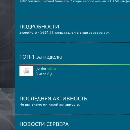
ARK: Survival Evolved баннеры :
коды изображения и HTML-инф
ПОДРОБНОСТИ
SweetPoro - (v361.7) представлен в виде
сервера арк
.
ТОП-1 за неделю
fjordur
сейчас
В игре 6 д.
ПОСЛЕДНЯЯ АКТИВНОСТЬ
Не выявлено ни какой активности.
НОВОСТИ СЕРВЕРА