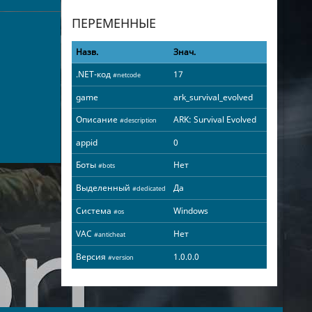
ПЕРЕМЕННЫЕ
Назв.
Знач.
.NET-код
17
#netcode
game
ark_survival_evolved
Описание
ARK: Survival Evolved
#description
appid
0
Боты
Нет
#bots
Выделенный
Да
#dedicated
Система
Windows
#os
VAC
Нет
#anticheat
Версия
1.0.0.0
#version