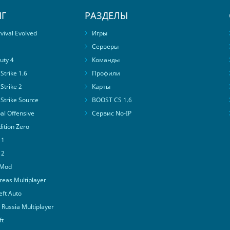
Г
РАЗДЕЛЫ
ival Evolved
Игры
Серверы
uty 4
Команды
trike 1.6
Профили
Strike 2
Карты
Strike Source
BOOST CS 1.6
al Offensive
Сервис No-IP
ition Zero
 1
 2
 Mod
eas Multiplayer
ft Auto
Russia Multiplayer
ft