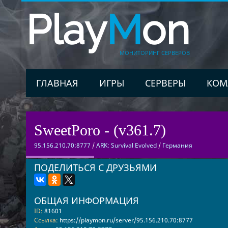
Play
M
on
МОНИТОРИНГ СЕРВЕРОВ
ГЛАВНАЯ
ИГРЫ
СЕРВЕРЫ
КОМ
SweetPoro - (v361.7)
95.156.210.70:8777
/
ARK: Survival Evolved
/
Германия
ПОДЕЛИТЬСЯ С ДРУЗЬЯМИ
ОБЩАЯ ИНФОРМАЦИЯ
ID:
81601
Ссылка:
https://playmon.ru/server/95.156.210.70:8777