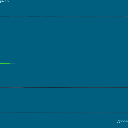
ормер
Добав