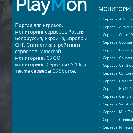
Play
M
on
МОНИТОРИН
Серверы ARK: Surv
Портал для игроков,
Серверы ARMA 3
мониторинг серверов Россия,
Серверы Call of D
Белоруссия, Украина, Европа и
Серверы Counter S
СНГ. Статистика и рейтинги
Серверы Counter 
серверов.
Minecraft
мониторинг.
CS GO
Серверы Counter 
мониторинг. Серверы
CS 1.6
, а
Серверы CS: Glob
так же серверы
CS Source
.
Серверы CS: Cond
Серверы Half Life
Серверы Half Life
Серверы Garry's
Серверы San Andr
Серверы Multi The
Серверы Criminal 
Серверы Minecra