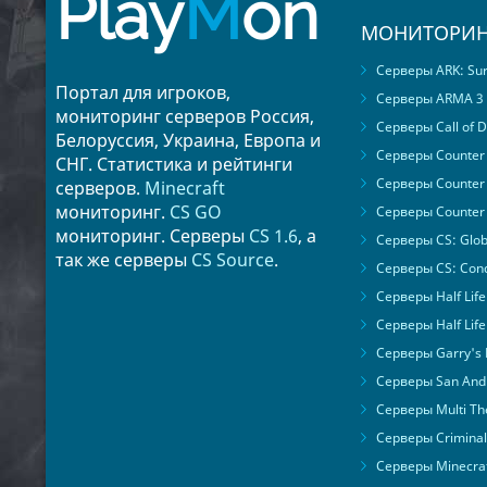
Play
M
on
МОНИТОРИН
Серверы ARK: Surv
Портал для игроков,
Серверы ARMA 3
мониторинг серверов Россия,
Серверы Call of D
Белоруссия, Украина, Европа и
Серверы Counter S
СНГ. Статистика и рейтинги
Серверы Counter 
серверов.
Minecraft
мониторинг.
CS GO
Серверы Counter 
мониторинг. Серверы
CS 1.6
, а
Серверы CS: Glob
так же серверы
CS Source
.
Серверы CS: Cond
Серверы Half Life
Серверы Half Life
Серверы Garry's
Серверы San Andr
Серверы Multi The
Серверы Criminal 
Серверы Minecra