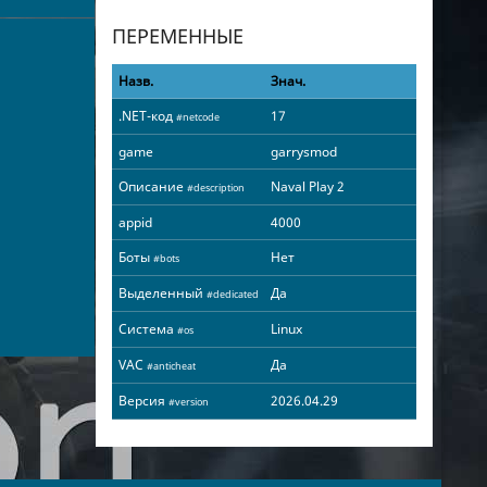
ПЕРЕМЕННЫЕ
Назв.
Знач.
.NET-код
17
#netcode
game
garrysmod
Описание
Naval Play 2
#description
appid
4000
Боты
Нет
#bots
Выделенный
Да
#dedicated
Система
Linux
#os
VAC
Да
#anticheat
Версия
2026.04.29
#version