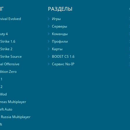
Г
РАЗДЕЛЫ
ival Evolved
Игры
Серверы
uty 4
Команды
trike 1.6
Профили
Strike 2
Карты
Strike Source
BOOST CS 1.6
al Offensive
Сервис No-IP
ition Zero
 1
 2
 Mod
eas Multiplayer
ft Auto
Russia Multiplayer
ft