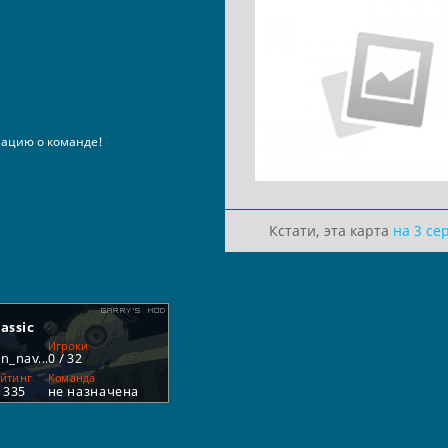
ацию о команде!
Кстати, эта карта
на 3 се