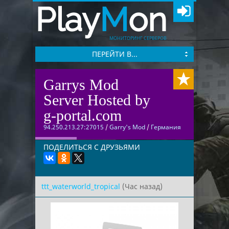
Play
M
on
МОНИТОРИНГ СЕРВЕРОВ
ПЕРЕЙТИ В...
Garrys Mod
Server Hosted by
g-portal.com
94.250.213.27:27015
/
Garry's Mod
/
Германия
ПОДЕЛИТЬСЯ С ДРУЗЬЯМИ
ttt_waterworld_tropical
(Час назад)