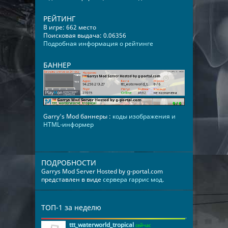
РЕЙТИНГ
В игре: 662 место
Поисковая выдача: 0.06356
Подробная информация о рейтинге
БАННЕР
Garry's Mod баннеры :
коды изображения и
HTML-информер
ПОДРОБНОСТИ
Garrys Mod Server Hosted by g-portal.com
представлен в виде
сервера гаррис мод
.
ТОП-1 за неделю
ttt_waterworld_tropical
сейчас