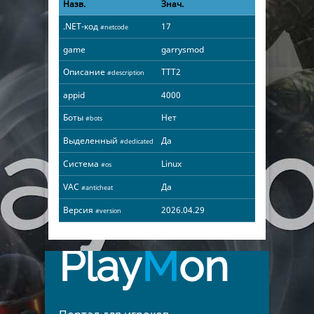
Назв.
Знач.
.NET-код
17
#netcode
game
garrysmod
Описание
TTT2
#description
appid
4000
Боты
Нет
#bots
Выделенный
Да
#dedicated
Система
Linux
#os
VAC
Да
#anticheat
Версия
2026.04.29
#version
Play
M
on