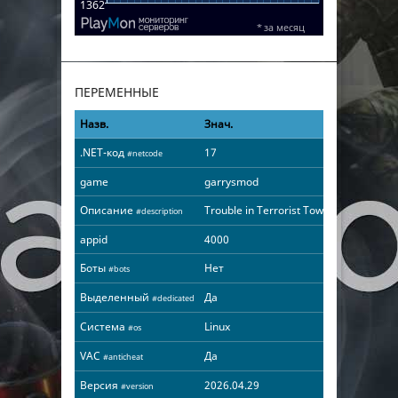
ПЕРЕМЕННЫЕ
Назв.
Знач.
.NET-код
17
#netcode
game
garrysmod
Описание
Trouble in Terrorist Town
#description
appid
4000
Боты
Нет
#bots
Выделенный
Да
#dedicated
Система
Linux
#os
VAC
Да
#anticheat
Версия
2026.04.29
#version