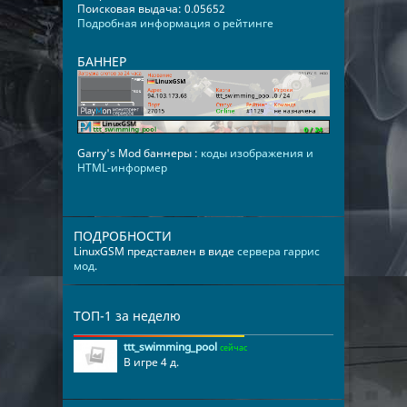
Поисковая выдача: 0.05652
Подробная информация о рейтинге
БАННЕР
Garry's Mod баннеры :
коды изображения и
HTML-информер
ПОДРОБНОСТИ
LinuxGSM представлен в виде
сервера гаррис
мод
.
ТОП-1 за неделю
ttt_swimming_pool
сейчас
В игре 4 д.