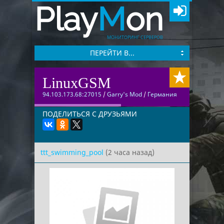
Play
M
on
МОНИТОРИНГ СЕРВЕРОВ
ПЕРЕЙТИ В...
LinuxGSM
94.103.173.68:27015
/
Garry's Mod
/
Германия
ПОДЕЛИТЬСЯ С ДРУЗЬЯМИ
ttt_swimming_pool
(2 часа назад)