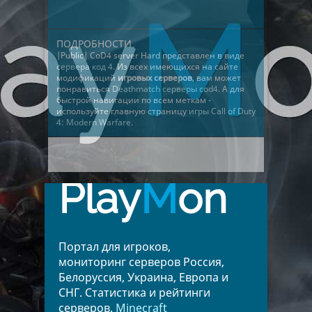
ПОДРОБНОСТИ
|Public| CoD4 server Hard представлен в виде
сервера код 4
. Из всех имеющихся на сайте
модификаций
игровых серверов
, вам может
понравиться
Deathmatch серверы cod4
. А для
быстрой навигации по всем меткам -
используйте главную страницу
игры Call of Duty
4: Modern Warfare
.
Play
M
on
Портал для игроков,
мониторинг серверов Россия,
Белоруссия, Украина, Европа и
СНГ. Статистика и рейтинги
серверов.
Minecraft