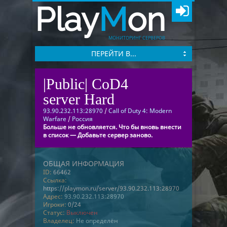
Play
M
on
МОНИТОРИНГ СЕРВЕРОВ
ПЕРЕЙТИ В...
|Public| CoD4
server Hard
93.90.232.113:28970
/
Call of Duty 4: Modern
Warfare
/
Россия
Больше не обновляется. Что бы вновь внести
в список — Добавьте сервер заново.
ОБЩАЯ ИНФОРМАЦИЯ
ID:
66462
Ссылка:
https://playmon.ru/server/93.90.232.113:28970
Адрес:
93.90.232.113:28970
Игроки:
0/24
Статус:
Выключен
Владелец:
Не определён