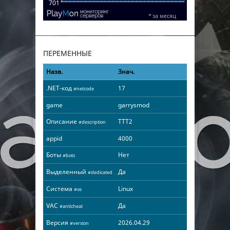
ПЕРЕМЕННЫЕ
Назв.
Знач.
.NET-код
17
#netcode
game
garrysmod
Описание
TTT2
#description
appid
4000
Боты
Нет
#bots
Выделенный
Да
#dedicated
Система
Linux
#os
VAC
Да
#anticheat
Версия
2026.04.29
#version