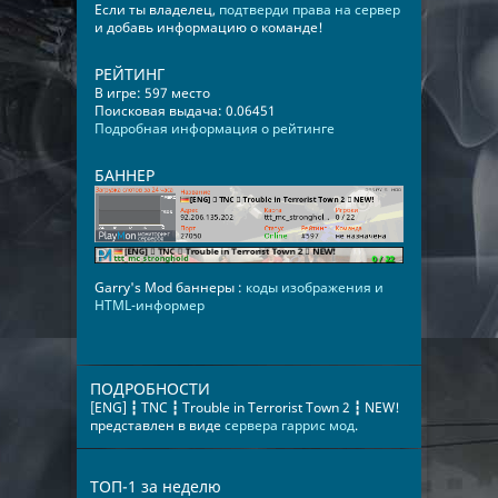
Если ты владелец,
подтверди права на сервер
и добавь информацию о команде!
РЕЙТИНГ
В игре: 597 место
Поисковая выдача: 0.06451
Подробная информация о рейтинге
БАННЕР
Garry's Mod баннеры :
коды изображения и
HTML-информер
ПОДРОБНОСТИ
[ENG] ┇ TNC ┇ Trouble in Terrorist Town 2 ┇ NEW!
представлен в виде
сервера гаррис мод
.
ТОП-1 за неделю