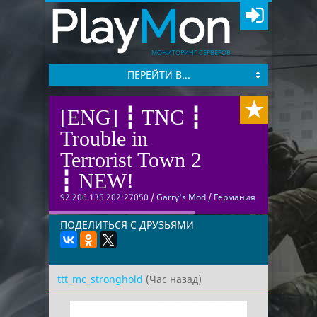
Play
M
on
МОНИТОРИНГ СЕРВЕРОВ
ПЕРЕЙТИ В...
[ENG] ┇ TNC ┇
Trouble in
Terrorist Town 2
┇ NEW!
92.206.135.202:27050
/
Garry's Mod
/
Германия
ПОДЕЛИТЬСЯ С ДРУЗЬЯМИ
ttt_mc_stronghold
(Час назад)