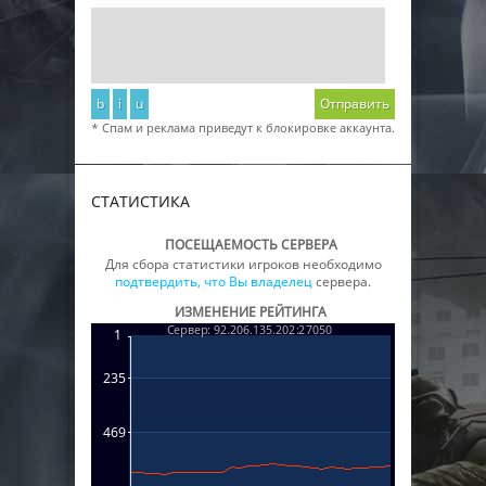
b
i
u
Отправить
* Спам и реклама приведут к блокировке аккаунта.
СТАТИСТИКА
ПОСЕЩАЕМОСТЬ СЕРВЕРА
Для сбора статистики игроков необходимо
подтвердить, что Вы владелец
сервера.
ИЗМЕНЕНИЕ РЕЙТИНГА