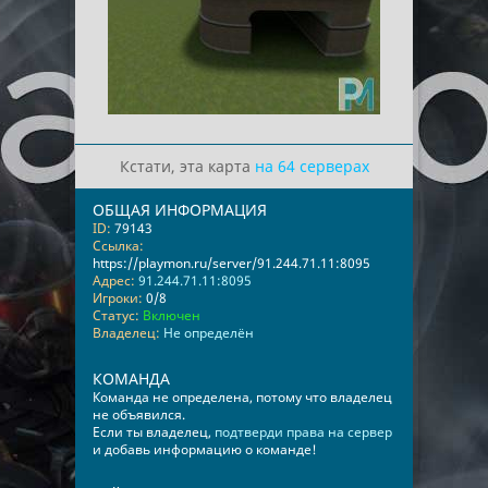
Кстати, эта карта
на 64 серверах
ОБЩАЯ ИНФОРМАЦИЯ
ID:
79143
Ссылка:
https://playmon.ru/server/91.244.71.11:8095
Адрес:
91.244.71.11:8095
Игроки:
0/8
Статус:
Включен
Владелец:
Не определён
КОМАНДА
Команда не определена, потому что владелец
не объявился.
Если ты владелец,
подтверди права на сервер
и добавь информацию о команде!