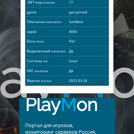
.NET-код
17
#netcode
game
garrysmod
Описание
Sandbox
#description
appid
4000
Боты
Нет
#bots
Выделенный
Да
#dedicated
Система
Linux
#os
VAC
Да
#anticheat
Версия
2025.03.26
#version
Play
M
on
Портал для игроков,
мониторинг серверов Россия,