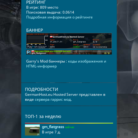
РЕЙТИНГ
В игре: 809 место
Поисковая выдача: 0.0614
Подробная информация о рейтинге
БАННЕР
Garry's Mod баннеры :
коды изображения и
HTML-информер
ПОДРОБНОСТИ
GermanHost.eu Hosted Server представлен в
виде
сервера гаррис мод
.
ТОП-1 за неделю
gm_flatgrass
сейчас
В игре 7 д.