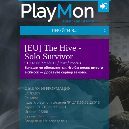
Play
M
on
МОНИТОРИНГ СЕРВЕРОВ
ПЕРЕЙТИ В...
[EU] The Hive -
Solo Survivor
91.218.66.72:28015
/
Rust
/
Россия
Больше не обновляется. Что бы вновь внести
в список — Добавьте сервер заново.
ОБЩАЯ ИНФОРМАЦИЯ
ID:
81209
Ссылка:
https://playmon.ru/server/91.218.66.72:28015
Адрес:
91.218.66.72:28015
Игроки:
0/200
Статус:
Выключен
Владелец:
Не определён