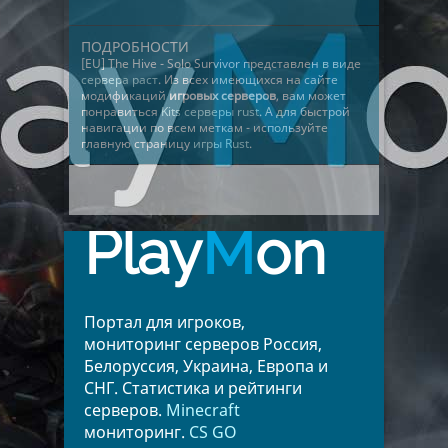
ПОДРОБНОСТИ
[EU] The Hive - Solo Survivor представлен в виде
сервера раст
. Из всех имеющихся на сайте
модификаций
игровых серверов
, вам может
понравиться
Kits серверы rust
. А для быстрой
навигации по всем меткам - используйте
главную страницу
игры Rust
.
Play
M
on
Портал для игроков,
мониторинг серверов Россия,
Белоруссия, Украина, Европа и
СНГ. Статистика и рейтинги
серверов.
Minecraft
мониторинг.
CS GO