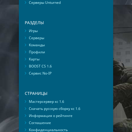
Серверы Unturned
РАЗДЕЛЫ
Игры
Серверы
Команды
Профили
Карты
BOOST CS 1.6
Сервис No-IP
СТРАНИЦЫ
Мастерсервер кс 1.6
Скачать русскую сборку кс 1.6
Информация о рейтинге
Соглашение
Конфиденциальность