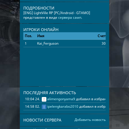
ПОДРОБНОСТИ
[ENG] LightVille RP [PC/Android - GTAMO]
представлен в виде
сервера самп
.
ИГРОКИ ОНЛАЙН
Поз.
Имя
Счет
Время
1
Kai_Ferguson
30
00:08:37
ПОСЛЕДНЯЯ АКТИВНОСТЬ
10:04 24.07.2026
alimengonyama9
добавил в избранные
[ENG]
14:58 02.07.2026
ipelengkarabo2010
добавил в избранные
[ENG
НОВОСТИ СЕРВЕРА
Добавить новость