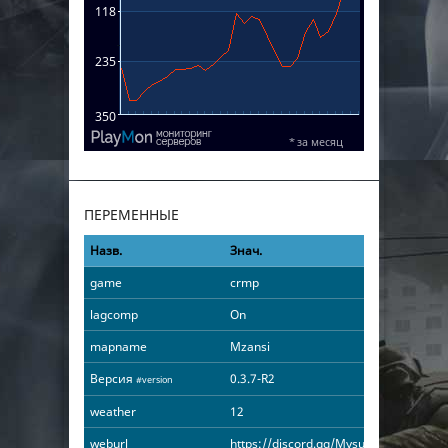
ПЕРЕМЕННЫЕ
Назв.
Знач.
game
crmp
lagcomp
On
mapname
Mzansi
Версия
0.3.7-R2
#version
weather
12
weburl
https://discord.gg/MysutX77Cr