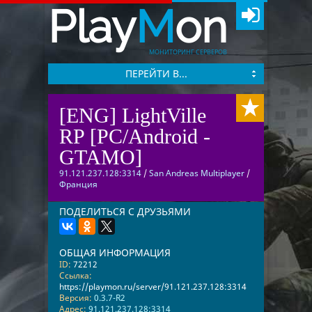
Play
M
on
МОНИТОРИНГ СЕРВЕРОВ
ПЕРЕЙТИ В...
[ENG] LightVille
RP [PC/Android -
GTAMO]
91.121.237.128:3314
/
San Andreas Multiplayer
/
Франция
ПОДЕЛИТЬСЯ С ДРУЗЬЯМИ
ОБЩАЯ ИНФОРМАЦИЯ
ID:
72212
Ссылка:
https://playmon.ru/server/91.121.237.128:3314
Версия:
0.3.7-R2
Адрес:
91.121.237.128:3314