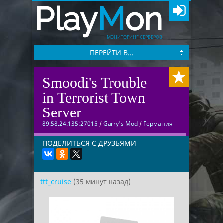
Play
M
on
МОНИТОРИНГ СЕРВЕРОВ
ПЕРЕЙТИ В...
Smoodi's Trouble
in Terrorist Town
Server
89.58.24.135:27015
/
Garry's Mod
/
Германия
ПОДЕЛИТЬСЯ С ДРУЗЬЯМИ
ttt_cruise
(35 минут назад)