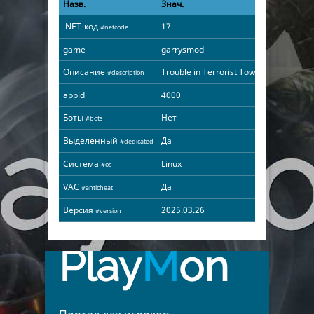
Назв.
Знач.
.NET-код
17
#netcode
game
garrysmod
Описание
Trouble in Terrorist Town
#description
appid
4000
Боты
Нет
#bots
Выделенный
Да
#dedicated
Система
Linux
#os
VAC
Да
#anticheat
Версия
2025.03.26
#version
Play
M
on