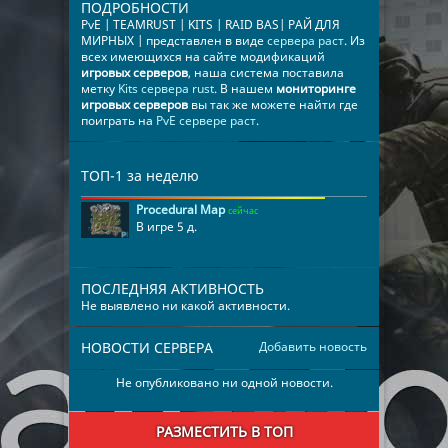
ПОДРОБНОСТИ
PvE | TEAMRUST | KITS | RAID BAS| РАЙ ДЛЯ
МИРНЫХ | представлен в виде
сервера раст
. Из
всех имеющихся на сайте модификаций
игровых серверов
, наша система поставила
метку
Kits сервера rust
. В нашем
мониторинге
игровых серверов
вы так же можете найти где
поиграть на
PvE сервере раст
.
ТОП-1 за неделю
Procedural Map
сейчас
В игре 5 д.
ПОСЛЕДНЯЯ АКТИВНОСТЬ
Не выявлено ни какой активности.
НОВОСТИ СЕРВЕРА
Добавить новость
Не опубликовано ни одной новости.
РАЗМЕСТИТЬ В ТОП