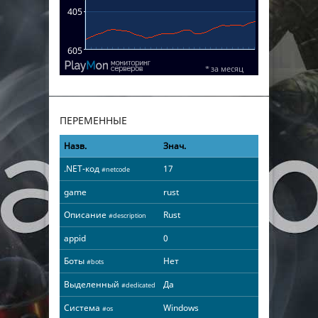
ПЕРЕМЕННЫЕ
Назв.
Знач.
.NET-код
17
#netcode
game
rust
Описание
Rust
#description
appid
0
Боты
Нет
#bots
Выделенный
Да
#dedicated
Система
Windows
#os