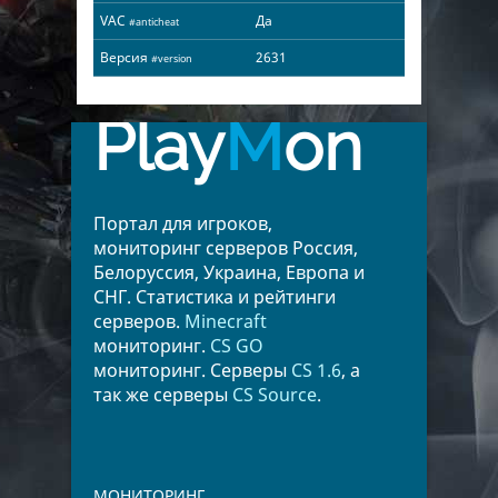
VAC
Да
#anticheat
Версия
2631
#version
Play
M
on
Портал для игроков,
мониторинг серверов Россия,
Белоруссия, Украина, Европа и
СНГ. Статистика и рейтинги
серверов.
Minecraft
мониторинг.
CS GO
мониторинг. Серверы
CS 1.6
, а
так же серверы
CS Source
.
МОНИТОРИНГ