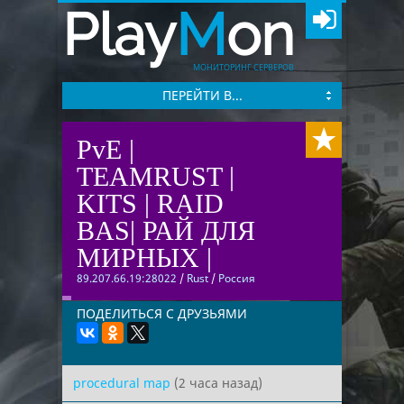
Play
M
on
МОНИТОРИНГ СЕРВЕРОВ
ПЕРЕЙТИ В...
PvE |
TEAMRUST |
KITS | RAID
BAS| РАЙ ДЛЯ
МИРНЫХ |
89.207.66.19:28022
/
Rust
/
Россия
ПОДЕЛИТЬСЯ С ДРУЗЬЯМИ
procedural map
(2 часа назад)