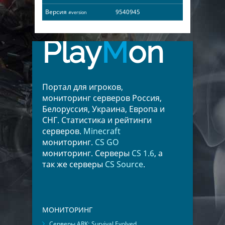
Версия
9540945
#version
Play
M
on
Портал для игроков,
мониторинг серверов Россия,
Белоруссия, Украина, Европа и
СНГ. Статистика и рейтинги
серверов.
Minecraft
мониторинг.
CS GO
мониторинг. Серверы
CS 1.6
, а
так же серверы
CS Source
.
МОНИТОРИНГ
Серверы ARK: Survival Evolved