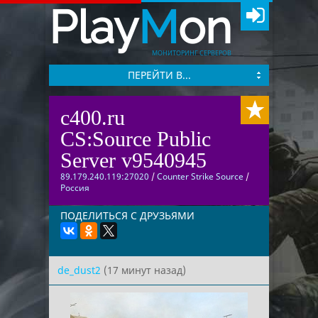
Play
M
on
МОНИТОРИНГ СЕРВЕРОВ
ПЕРЕЙТИ В...
c400.ru
CS:Source Public
Server v9540945
89.179.240.119:27020
/
Counter Strike Source
/
Россия
ПОДЕЛИТЬСЯ С ДРУЗЬЯМИ
de_dust2
(17 минут назад)