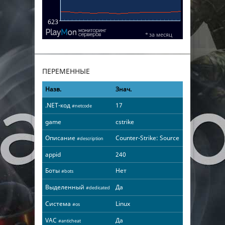
ПЕРЕМЕННЫЕ
Назв.
Знач.
.NET-код
17
#netcode
game
cstrike
Описание
Counter-Strike: Source
#description
appid
240
Боты
Нет
#bots
Выделенный
Да
#dedicated
Система
Linux
#os
VAC
Да
#anticheat