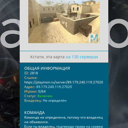
Кстати, эта карта
на 130 серверах
ОБЩАЯ ИНФОРМАЦИЯ
ID:
2818
Ссылка:
https://playmon.ru/server/89.179.240.119:27020
Адрес:
89.179.240.119:27020
Игроки:
0/64
Статус:
Включен
Владелец:
Не определён
КОМАНДА
Команда не определена, потому что владелец
не объявился.
Если ты владелец,
подтверди права на сервер