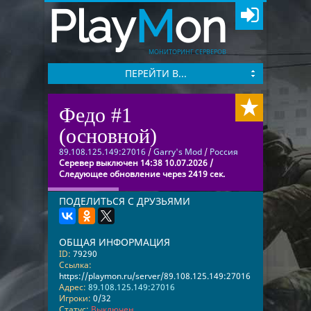
Play
M
on
МОНИТОРИНГ СЕРВЕРОВ
ПЕРЕЙТИ В...
Федо #1
(основной)
89.108.125.149:27016
/
Garry's Mod
/
Россия
Серевер выключен 14:38 10.07.2026 /
Следующее обновление через 2419 сек.
ПОДЕЛИТЬСЯ С ДРУЗЬЯМИ
ОБЩАЯ ИНФОРМАЦИЯ
ID:
79290
Ссылка:
https://playmon.ru/server/89.108.125.149:27016
Адрес:
89.108.125.149:27016
Игроки:
0/32
Статус:
Выключен