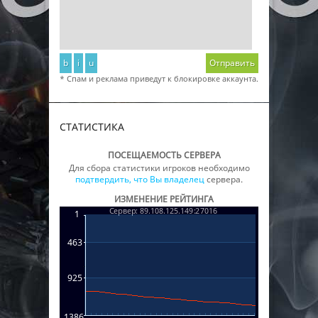
b
i
u
Отправить
* Спам и реклама приведут к блокировке аккаунта.
СТАТИСТИКА
ПОСЕЩАЕМОСТЬ СЕРВЕРА
Для сбора статистики игроков необходимо
подтвердить, что Вы владелец
сервера.
ИЗМЕНЕНИЕ РЕЙТИНГА