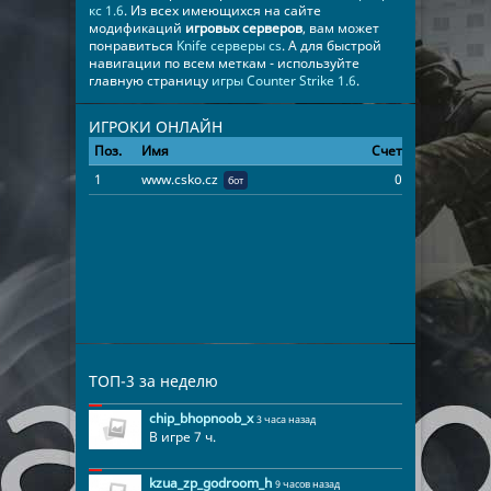
кс 1.6
. Из всех имеющихся на сайте
модификаций
игровых серверов
, вам может
понравиться
Knife серверы cs
. А для быстрой
навигации по всем меткам - используйте
главную страницу
игры Counter Strike 1.6
.
ИГРОКИ ОНЛАЙН
Поз.
Имя
Счет
Время
1
www.csko.cz
0
30:02:22
бот
ТОП-3 за неделю
chip_bhopnoob_x
3 часа назад
В игре 7 ч.
kzua_zp_godroom_h
9 часов назад