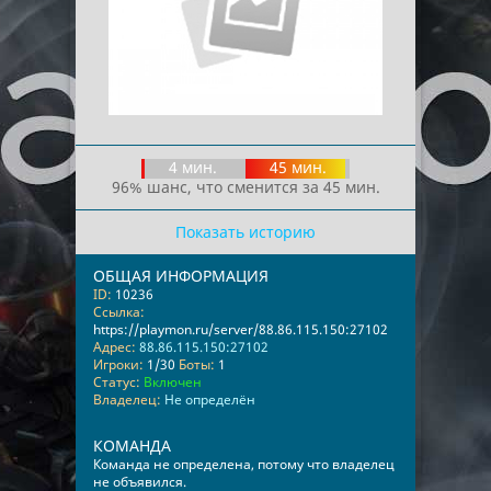
4 мин.
45 мин.
96% шанс, что сменится за 45 мин.
Показать историю
ОБЩАЯ ИНФОРМАЦИЯ
ID:
10236
Ссылка:
https://playmon.ru/server/88.86.115.150:27102
Адрес:
88.86.115.150:27102
Игроки:
1/30
Боты:
1
Статус:
Включен
Владелец:
Не определён
КОМАНДА
Команда не определена, потому что владелец
не объявился.