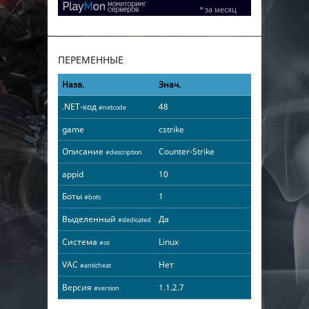
ПЕРЕМЕННЫЕ
Назв.
Знач.
.NET-код
48
#netcode
game
cstrike
Описание
Counter-Strike
#description
appid
10
Боты
1
#bots
Выделенный
Да
#dedicated
Система
Linux
#os
VAC
Нет
#anticheat
Версия
1.1.2.7
#version