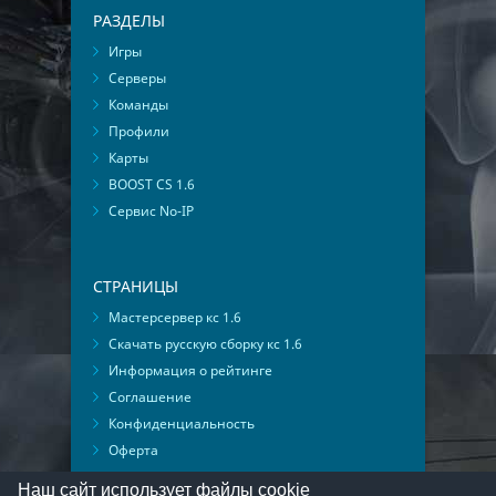
РАЗДЕЛЫ
Игры
Серверы
Команды
Профили
Карты
BOOST CS 1.6
Сервис No-IP
СТРАНИЦЫ
Мастерсервер кс 1.6
Скачать русскую сборку кс 1.6
Информация о рейтинге
Соглашение
Конфиденциальность
Оферта
Мониторинг ВКонтакте
Наш сайт использует файлы cookie