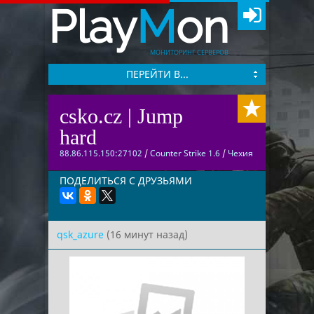
Play
M
on
МОНИТОРИНГ СЕРВЕРОВ
ПЕРЕЙТИ В...
csko.cz | Jump
hard
88.86.115.150:27102
/
Counter Strike 1.6
/
Чехия
ПОДЕЛИТЬСЯ С ДРУЗЬЯМИ
qsk_azure
(16 минут назад)