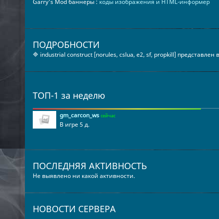
Garry's Mod баннеры :
коды изображения и HTML-информер
ПОДРОБНОСТИ
🔷 industrial construct [norules, cslua, e2, sf, propkill] представлен
ТОП-1 за неделю
gm_carcon_ws
сейчас
В игре 5 д.
ПОСЛЕДНЯЯ АКТИВНОСТЬ
Не выявлено ни какой активности.
НОВОСТИ СЕРВЕРА