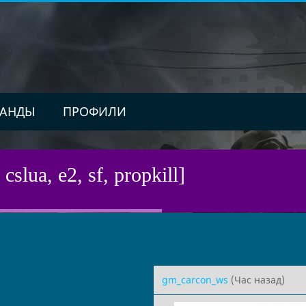
АНДЫ
ПРОФИЛИ
 cslua, e2, sf, propkill]
gm_carcon_ws
(Час назад)