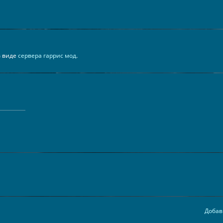
 в виде
сервера гаррис мод
.
Добав