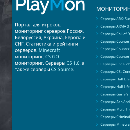
Play
M
on
МОНИТОРИН
Серверы ARK: Surv
Портал для игроков,
Серверы ARMA 3
мониторинг серверов Россия,
Серверы Call of D
Белоруссия, Украина, Европа и
Серверы Counter S
СНГ. Статистика и рейтинги
Серверы Counter 
серверов.
Minecraft
мониторинг.
CS GO
Серверы Counter 
мониторинг. Серверы
CS 1.6
, а
Серверы CS: Glob
так же серверы
CS Source
.
Серверы CS: Cond
Серверы Half Life
Серверы Half Life
Серверы Garry's
Серверы San Andr
Серверы Multi The
Серверы Criminal 
Серверы Minecra