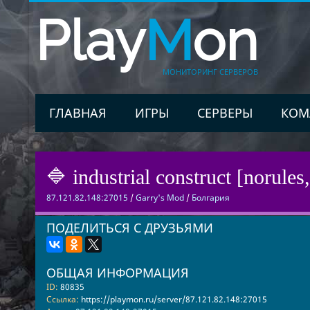
Play
M
on
МОНИТОРИНГ СЕРВЕРОВ
ГЛАВНАЯ
ИГРЫ
СЕРВЕРЫ
КОМ
🔷 industrial construct [norules,
87.121.82.148:27015
/
Garry's Mod
/
Болгария
ПОДЕЛИТЬСЯ С ДРУЗЬЯМИ
ОБЩАЯ ИНФОРМАЦИЯ
ID:
80835
Ссылка:
https://playmon.ru/server/87.121.82.148:27015