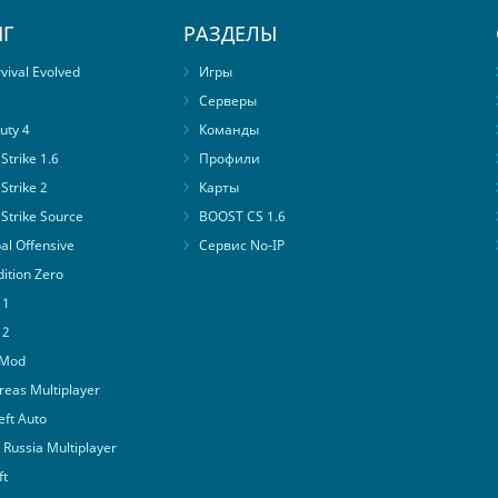
Г
РАЗДЕЛЫ
ival Evolved
Игры
Серверы
uty 4
Команды
trike 1.6
Профили
Strike 2
Карты
Strike Source
BOOST CS 1.6
al Offensive
Сервис No-IP
ition Zero
 1
 2
 Mod
eas Multiplayer
ft Auto
Russia Multiplayer
ft