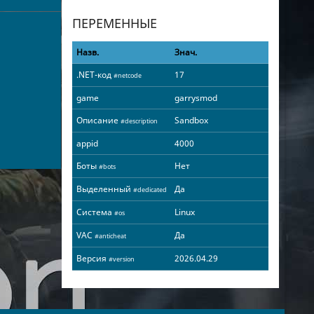
ПЕРЕМЕННЫЕ
Назв.
Знач.
.NET-код
17
#netcode
game
garrysmod
Описание
Sandbox
#description
appid
4000
Боты
Нет
#bots
Выделенный
Да
#dedicated
Система
Linux
#os
VAC
Да
#anticheat
Версия
2026.04.29
#version