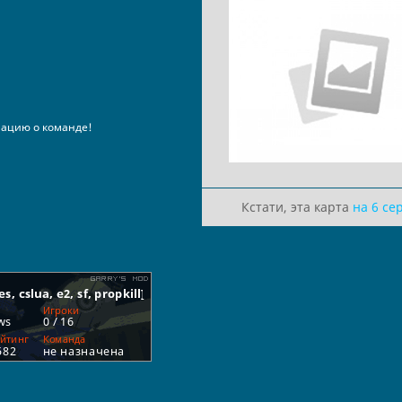
ацию о команде!
Кстати, эта карта
на 6 се