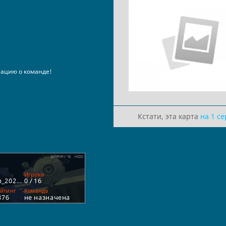
ацию о команде!
Кстати, эта карта
на 1 с