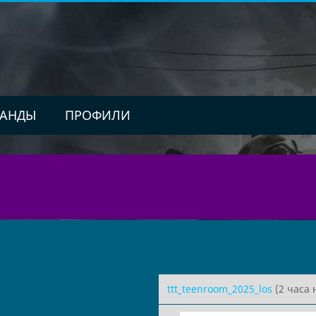
АНДЫ
ПРОФИЛИ
ttt_teenroom_2025_los
(2 часа 