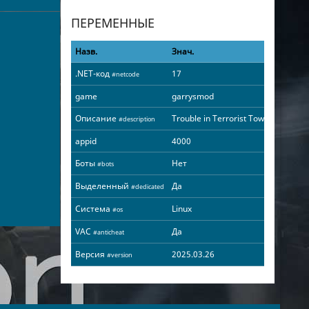
ПЕРЕМЕННЫЕ
Назв.
Знач.
.NET-код
17
#netcode
game
garrysmod
Описание
Trouble in Terrorist Town
#description
appid
4000
Боты
Нет
#bots
Выделенный
Да
#dedicated
Система
Linux
#os
VAC
Да
#anticheat
Версия
2025.03.26
#version