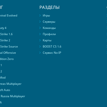
Г
РАЗДЕЛЫ
ival Evolved
Игры
Серверы
uty 4
Команды
trike 1.6
Профили
Strike 2
Карты
Strike Source
BOOST CS 1.6
al Offensive
Сервис No-IP
ition Zero
 1
 2
 Mod
eas Multiplayer
ft Auto
Russia Multiplayer
ft