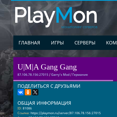
Play
M
on
МОНИТОРИНГ СЕРВЕРОВ
ГЛАВНАЯ
ИГРЫ
СЕРВЕРЫ
КОМ
U|M|A Gang Gang
87.106.78.156:27015
/
Garry's Mod
/
Германия
ПОДЕЛИТЬСЯ С ДРУЗЬЯМИ
ОБЩАЯ ИНФОРМАЦИЯ
ID:
81086
Ссылка:
https://playmon.ru/server/87.106.78.156:27015