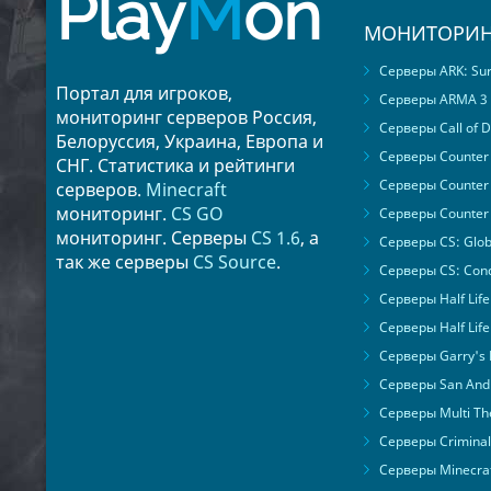
Play
M
on
МОНИТОРИН
Серверы ARK: Surv
Портал для игроков,
Серверы ARMA 3
мониторинг серверов Россия,
Серверы Call of D
Белоруссия, Украина, Европа и
Серверы Counter S
СНГ. Статистика и рейтинги
Серверы Counter 
серверов.
Minecraft
мониторинг.
CS GO
Серверы Counter 
мониторинг. Серверы
CS 1.6
, а
Серверы CS: Glob
так же серверы
CS Source
.
Серверы CS: Cond
Серверы Half Life
Серверы Half Life
Серверы Garry's
Серверы San Andr
Серверы Multi The
Серверы Criminal 
Серверы Minecra