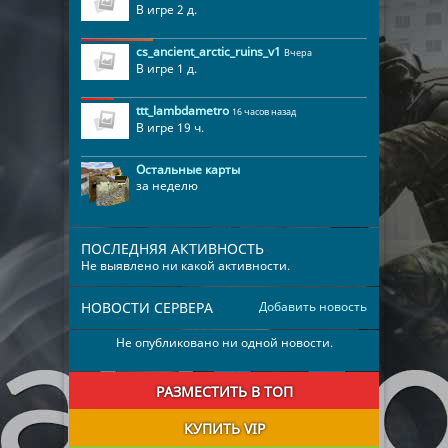
В игре 2 д.
cs_ancient_arctic_ruins_v1
Вчера
В игре 1 д.
ttt_lambdametro
16 часов назад
В игре 19 ч.
Остальные карты
за неделю
ПОСЛЕДНЯЯ АКТИВНОСТЬ
Не выявлено ни какой активности.
НОВОСТИ СЕРВЕРА
Добавить новость
Не опубликовано ни одной новости.
РАЗМЕСТИТЬ В ТОП
КУПИТЬ VIP