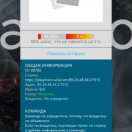
46 мин.
3 ч.
88% шанс, что не сменится за 3 ч.
Показать историю
ОБЩАЯ ИНФОРМАЦИЯ
ID:
80760
Ссылка:
https://playmon.ru/server/85.24.48.36:27015
Адрес:
85.24.48.36:27015
Игроки:
0/4
Статус:
Включен
Владелец:
Не определён
КОМАНДА
Команда не определена, потому что владелец
не объявился.
Если ты владелец,
подтверди права на сервер
и добавь информацию о команде!