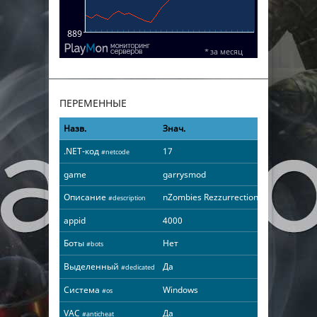
ПЕРЕМЕННЫЕ
Назв.
Знач.
.NET-код
17
#netcode
game
garrysmod
Описание
nZombies Rezzurrection
#description
appid
4000
Боты
Нет
#bots
Выделенный
Да
#dedicated
Система
Windows
#os
VAC
Да
#anticheat