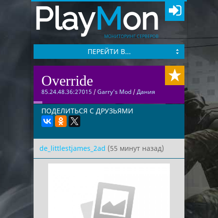
Play
M
on
МОНИТОРИНГ СЕРВЕРОВ
ПЕРЕЙТИ В...
Override
85.24.48.36:27015
/
Garry's Mod
/
Дания
ПОДЕЛИТЬСЯ С ДРУЗЬЯМИ
de_littlestjames_2ad
(55 минут назад)