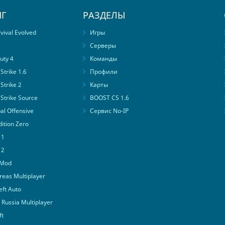
Г
РАЗДЕЛЫ
ival Evolved
Игры
Серверы
uty 4
Команды
trike 1.6
Профили
Strike 2
Карты
Strike Source
BOOST CS 1.6
al Offensive
Сервис No-IP
ition Zero
 1
 2
 Mod
eas Multiplayer
ft Auto
Russia Multiplayer
ft