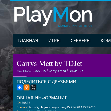
Play
M
on
МОНИТОРИНГ СЕРВЕРОВ
ГЛАВНАЯ
ИГРЫ
СЕРВЕРЫ
КОМ
Garrys Mett by TDJet
85.214.70.195:27015
/
Garry's Mod
/
Германия
ПОДЕЛИТЬСЯ С ДРУЗЬЯМИ
ОБЩАЯ ИНФОРМАЦИЯ
ID:
80532
Ссылка:
https://playmon.ru/server/85.214.70.195:27015