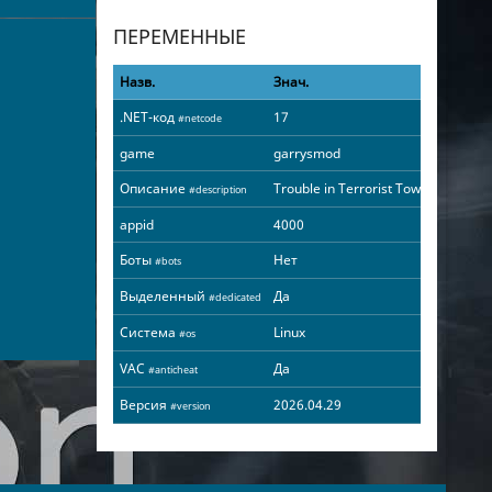
ПЕРЕМЕННЫЕ
Назв.
Знач.
.NET-код
17
#netcode
game
garrysmod
Описание
Trouble in Terrorist Town
#description
appid
4000
Боты
Нет
#bots
Выделенный
Да
#dedicated
Система
Linux
#os
VAC
Да
#anticheat
Версия
2026.04.29
#version