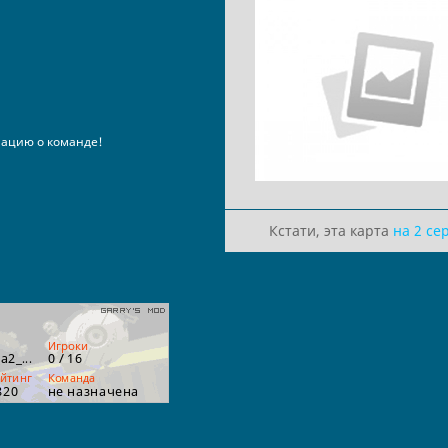
ацию о команде!
Кстати, эта карта
на 2 се