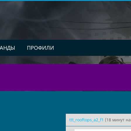
АНДЫ
ПРОФИЛИ
ttt_rooftops_a2_f1
(18 минут на