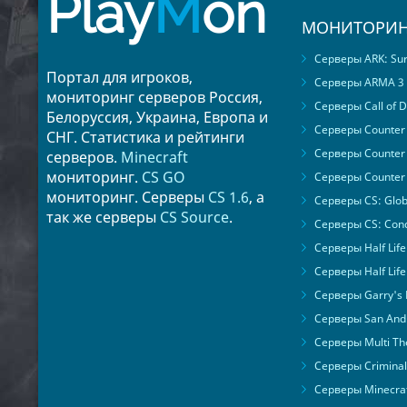
Play
M
on
МОНИТОРИН
Серверы ARK: Surv
Портал для игроков,
Серверы ARMA 3
мониторинг серверов Россия,
Серверы Call of D
Белоруссия, Украина, Европа и
Серверы Counter S
СНГ. Статистика и рейтинги
Серверы Counter 
серверов.
Minecraft
мониторинг.
CS GO
Серверы Counter 
мониторинг. Серверы
CS 1.6
, а
Серверы CS: Glob
так же серверы
CS Source
.
Серверы CS: Cond
Серверы Half Life
Серверы Half Life
Серверы Garry's
Серверы San Andr
Серверы Multi The
Серверы Criminal 
Серверы Minecra