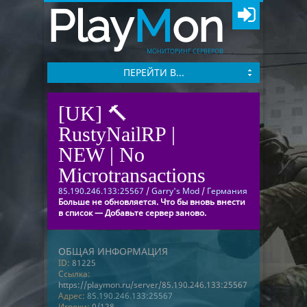
Play
M
on
МОНИТОРИНГ СЕРВЕРОВ
ПЕРЕЙТИ В...
[UK] 🔨
RustyNailRP |
NEW | No
Microtransactions
85.190.246.133:25567
/
Garry's Mod
/
Германия
Больше не обновляется. Что бы вновь внести
в список — Добавьте сервер заново.
ОБЩАЯ ИНФОРМАЦИЯ
ID:
81225
Ссылка:
https://playmon.ru/server/85.190.246.133:25567
Адрес:
85.190.246.133:25567
Игроки:
0/128