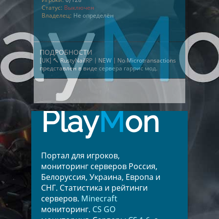
Статус:
Выключен
Владелец:
Не определён
ПОДРОБНОСТИ
[UK] 🔨 RustyNailRP | NEW | No Microtransactions
представлен в виде
сервера гаррис мод
.
Play
M
on
Портал для игроков,
мониторинг серверов Россия,
Белоруссия, Украина, Европа и
СНГ. Статистика и рейтинги
серверов.
Minecraft
мониторинг.
CS GO