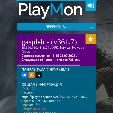
Play
M
on
МОНИТОРИНГ СЕРВЕРОВ
ПЕРЕЙТИ В...
gaspleb - (v361.7)
85.190.160.48:8877
/
ARK: Survival Evolved
/
Германия
Серевер выключен 16:15 26.07.2026 /
Следующее обновление через 728 сек.
ПОДЕЛИТЬСЯ С ДРУЗЬЯМИ
ОБЩАЯ ИНФОРМАЦИЯ
ID:
81190
Ссылка:
https://playmon.ru/server/85.190.160.48:8877
Адрес:
85.190.160.48:8877
Игроки:
0/16
Статус:
Выключен
Владелец:
Не определён