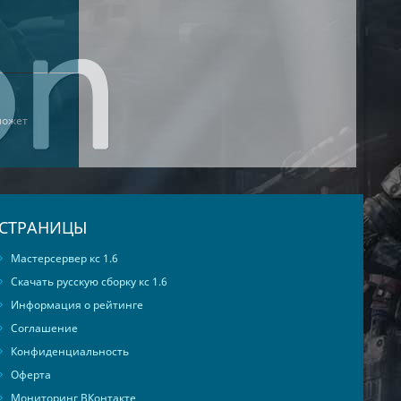
может
СТРАНИЦЫ
Мастерсервер кс 1.6
Скачать русскую сборку кс 1.6
Информация о рейтинге
Соглашение
Конфиденциальность
Оферта
Мониторинг ВКонтакте