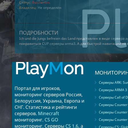
Статус:
Выключен
Владелец:
Не определён
ПОДРОБНОСТИ
Ich und die Jungs befreien das Land представлен в виде
сервера а
понравиться
CUP серверы arma3
. А для быстрой навигации по
Play
M
on
МОНИТОРИН
Серверы ARK: Surv
Портал для игроков,
Серверы ARMA 3
мониторинг серверов Россия,
Серверы Call of D
Белоруссия, Украина, Европа и
Серверы Counter S
СНГ. Статистика и рейтинги
Серверы Counter 
серверов.
Minecraft
мониторинг.
CS GO
Серверы Counter 
мониторинг. Серверы
CS 1.6
, а
Серверы CS: Glob