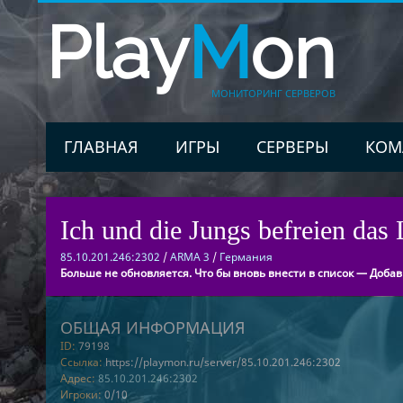
Play
M
on
МОНИТОРИНГ СЕРВЕРОВ
ГЛАВНАЯ
ИГРЫ
СЕРВЕРЫ
КОМ
Ich und die Jungs befreien das
85.10.201.246:2302
/
ARMA 3
/
Германия
Больше не обновляется. Что бы вновь внести в список — Добав
ОБЩАЯ ИНФОРМАЦИЯ
ID:
79198
Ссылка:
https://playmon.ru/server/85.10.201.246:2302
Адрес:
85.10.201.246:2302
Игроки:
0/10