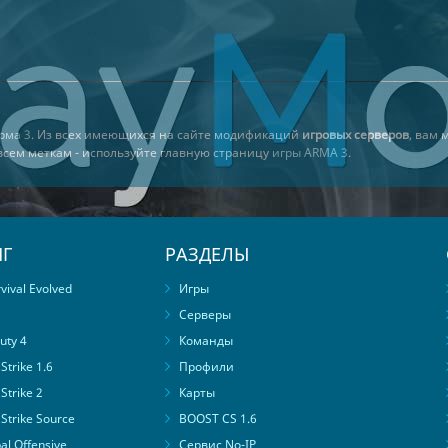
рма 3
. Из всех имеющихся на сайте модификаций
игровых серверов
, вам 
 всем меткам - используйте главную страницу
игры ARMA 3
.
Г
РАЗДЕЛЫ
ival Evolved
Игры
Серверы
uty 4
Команды
trike 1.6
Профили
Strike 2
Карты
Strike Source
BOOST CS 1.6
al Offensive
Сервис No-IP