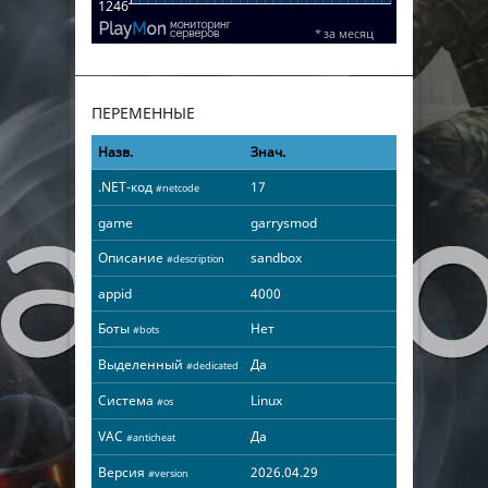
ПЕРЕМЕННЫЕ
Назв.
Знач.
.NET-код
17
#netcode
game
garrysmod
Описание
sandbox
#description
appid
4000
Боты
Нет
#bots
Выделенный
Да
#dedicated
Система
Linux
#os
VAC
Да
#anticheat
Версия
2026.04.29
#version