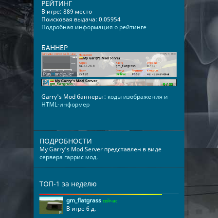
РЕЙТИНГ
В игре: 889 место
Поисковая выдача: 0.05954
Подробная информация о рейтинге
БАННЕР
Garry's Mod баннеры :
коды изображения и
HTML-информер
ПОДРОБНОСТИ
My Garry's Mod Server представлен в виде
сервера гаррис мод
.
ТОП-1 за неделю
gm_flatgrass
сейчас
В игре 6 д.