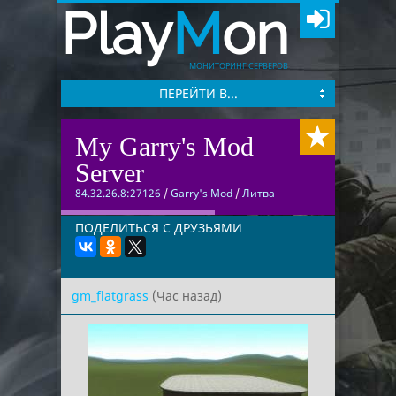
Play
M
on
МОНИТОРИНГ СЕРВЕРОВ
ПЕРЕЙТИ В...
My Garry's Mod
Server
84.32.26.8:27126
/
Garry's Mod
/
Литва
ПОДЕЛИТЬСЯ С ДРУЗЬЯМИ
gm_flatgrass
(Час назад)