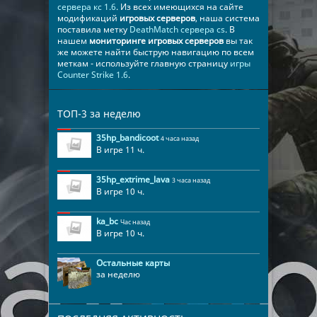
сервера кс 1.6
. Из всех имеющихся на сайте
модификаций
игровых серверов
, наша система
поставила метку
DeathMatch сервера cs
. В
нашем
мониторинге игровых серверов
вы так
же можете найти быструю навигацию по всем
меткам - используйте главную страницу
игры
Counter Strike 1.6
.
ТОП-3 за неделю
35hp_bandicoot
4 часа назад
В игре 11 ч.
35hp_extrime_lava
3 часа назад
В игре 10 ч.
ka_bc
Час назад
В игре 10 ч.
Остальные карты
за неделю