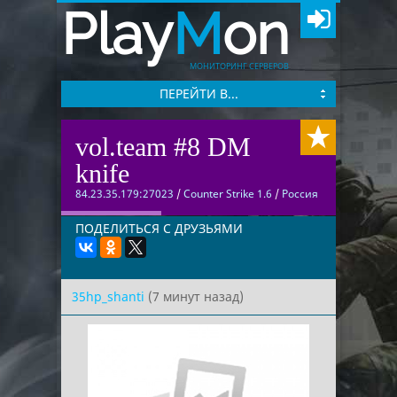
Play
M
on
МОНИТОРИНГ СЕРВЕРОВ
ПЕРЕЙТИ В...
vol.team #8 DM
knife
84.23.35.179:27023
/
Counter Strike 1.6
/
Россия
ПОДЕЛИТЬСЯ С ДРУЗЬЯМИ
35hp_shanti
(7 минут назад)