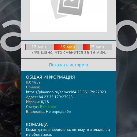
12 мин.
19 мин.
25 мин.
74% шанс, что сменится за 19 мин.
Показать историю
ОБЩАЯ ИНФОРМАЦИЯ
ID:
1859
Ссылка:
https://playmon.ru/server/84.23.35.179:27023
Адрес:
84.23.35.179:27023
Игроки:
0/18
Статус:
Включен
Владелец:
Не определён
КОМАНДА
Команда не определена, потому что владелец
не объявился.