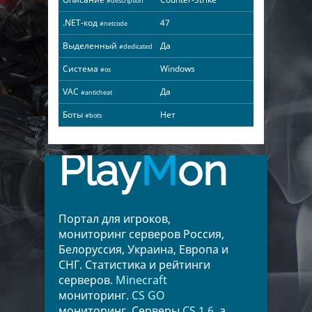
#description
.NET-код
47
#netcode
Выделенный
Да
#dedicated
Система
Windows
#os
VAC
Да
#anticheat
Боты
Нет
#bots
Play
M
on
Портал для игроков,
мониторинг серверов Россия,
Белоруссия, Украина, Европа и
СНГ. Статистика и рейтинги
серверов.
Minecraft
мониторинг.
CS GO
мониторинг. Серверы
CS 1.6
, а