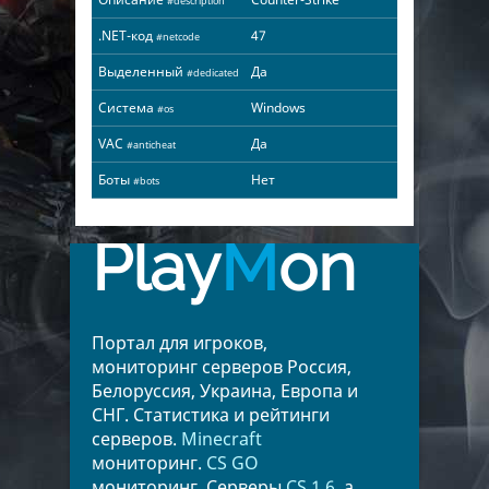
#description
.NET-код
47
#netcode
Выделенный
Да
#dedicated
Система
Windows
#os
VAC
Да
#anticheat
Боты
Нет
#bots
Play
M
on
Портал для игроков,
мониторинг серверов Россия,
Белоруссия, Украина, Европа и
СНГ. Статистика и рейтинги
серверов.
Minecraft
мониторинг.
CS GO
мониторинг. Серверы
CS 1.6
, а