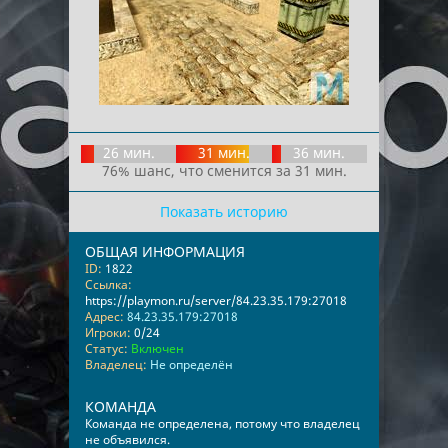
26 мин.
31 мин.
36 мин.
76% шанс, что сменится за 31 мин.
Показать историю
ОБЩАЯ ИНФОРМАЦИЯ
ID:
1822
Ссылка:
https://playmon.ru/server/84.23.35.179:27018
Адрес:
84.23.35.179:27018
Игроки:
0/24
Статус:
Включен
Владелец:
Не определён
КОМАНДА
Команда не определена, потому что владелец
не объявился.