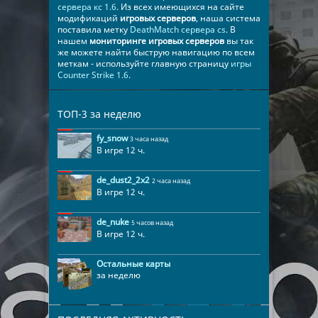
сервера кс 1.6
. Из всех имеющихся на сайте
модификаций
игровых серверов
, наша система
поставила метку
DeathMatch сервера cs
. В
нашем
мониторинге игровых серверов
вы так
же можете найти быструю навигацию по всем
меткам - используйте главную страницу
игры
Counter Strike 1.6
.
ТОП-3 за неделю
fy_snow
3 часа назад
В игре 12 ч.
de_dust2_2x2
2 часа назад
В игре 12 ч.
de_nuke
5 часов назад
В игре 12 ч.
Остальные карты
за неделю