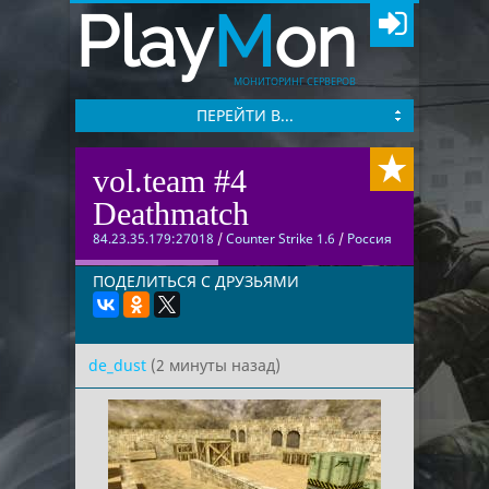
Play
M
on
МОНИТОРИНГ СЕРВЕРОВ
ПЕРЕЙТИ В...
vol.team #4
Deathmatch
84.23.35.179:27018
/
Counter Strike 1.6
/
Россия
ПОДЕЛИТЬСЯ С ДРУЗЬЯМИ
de_dust
(2 минуты назад)