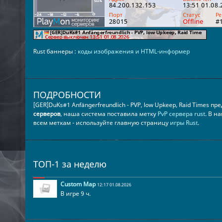
Rust баннеры :
коды изображения и HTML-информер
ПОДРОБНОСТИ
[GER]DuKs#1 Anfängerfreundlich - PVP, low Upkeep, Raid Times п
серверов
, наша система поставила метку
PvP сервера rust
. В н
всем меткам - используйте главную страницу
игры Rust
.
ТОП-1 за неделю
Custom Map
12:17 01.08.2026
В игре 9 ч.