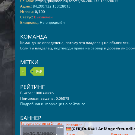
Ссылка:
https://playmon.ru/server/84.200.132.153:28015
Адрес:
84.200.132.153:28015
Игроки:
0/100
Статус:
Выключен
Владелец:
Не определён
КОМАНДА
Команда не определена, потому что владелец не объявился.
Если ты владелец,
подтверди права на сервер
и добавь информ
МЕТКИ
+
PvP
РЕЙТИНГ
В игре: 1000 место
Поисковая выдача: 0.06878
Подробная информация о рейтинге
БАННЕР