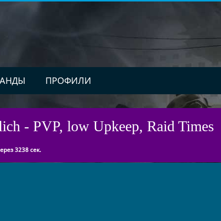
АНДЫ
ПРОФИЛИ
ch - PVP, low Upkeep, Raid Times
рез 3238 сек.