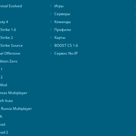
ival Evolved
Игры
Серверы
uty 4
Команды
trike 1.6
Профили
Strike 2
Карты
Strike Source
BOOST CS 1.6
al Offensive
Сервис No-IP
ition Zero
 1
 2
 Mod
eas Multiplayer
ft Auto
Russia Multiplayer
ft
ead
ead 2