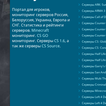
Серверы ARK: Surv
Портал для игроков,
Серверы ARMA 3
мониторинг серверов Россия,
Серверы Call of D
Белоруссия, Украина, Европа и
Серверы Counter S
СНГ. Статистика и рейтинги
Серверы Counter 
серверов.
Minecraft
мониторинг.
CS GO
Серверы Counter 
мониторинг. Серверы
CS 1.6
, а
Серверы CS: Glob
так же серверы
CS Source
.
Серверы CS: Cond
Серверы Half Life
Серверы Half Life
Серверы Garry's
Серверы San Andr
Серверы Multi The
Серверы Criminal 
Серверы Minecra
Серверы Left 4 D
Серверы Left 4 D