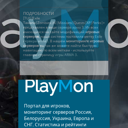
ПОДРОБНОСТИ
[TUG]Exile
Taviana|Zombies|AI|Missions|Quests|XP|Perks|+
представлен в виде
сервера арма 3
. Из всех
имеющихся на сайте модификаций
игровых
серверов
, наша система поставила метку
Exile
сервера arma3
. В нашем
мониторинге игровых
серверов
вы так же можете найти быструю
навигацию по всем меткам - используйте
главную страницу
игры ARMA 3
.
Play
M
on
Портал для игроков,
мониторинг серверов Россия,
Белоруссия, Украина, Европа и
СНГ. Статистика и рейтинги