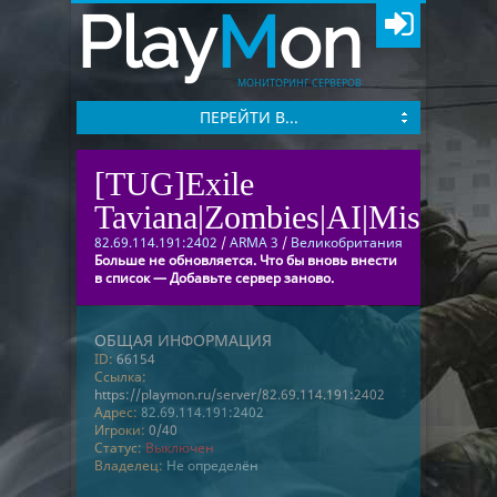
Play
M
on
МОНИТОРИНГ СЕРВЕРОВ
ПЕРЕЙТИ В...
[TUG]Exile
Taviana|Zombies|AI|Missions
82.69.114.191:2402
/
ARMA 3
/
Великобритания
Больше не обновляется. Что бы вновь внести
в список — Добавьте сервер заново.
ОБЩАЯ ИНФОРМАЦИЯ
ID:
66154
Ссылка:
https://playmon.ru/server/82.69.114.191:2402
Адрес:
82.69.114.191:2402
Игроки:
0/40
Статус:
Выключен
Владелец:
Не определён