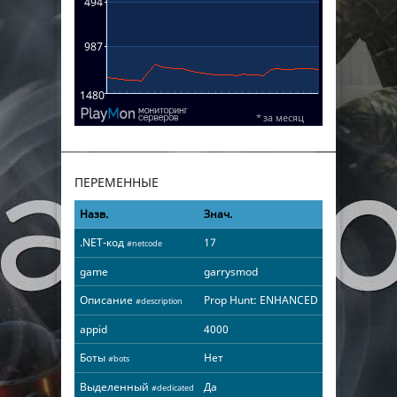
ПЕРЕМЕННЫЕ
Назв.
Знач.
.NET-код
17
#netcode
game
garrysmod
Описание
Prop Hunt: ENHANCED
#description
appid
4000
Боты
Нет
#bots
Выделенный
Да
#dedicated