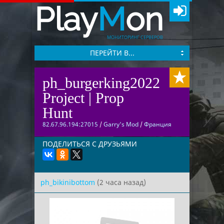
Play
M
on
МОНИТОРИНГ СЕРВЕРОВ
ПЕРЕЙТИ В...
ph_burgerking2022
Project | Prop
Hunt
82.67.96.194:27015
/
Garry's Mod
/
Франция
ПОДЕЛИТЬСЯ С ДРУЗЬЯМИ
ph_bikinibottom
(2 часа назад)