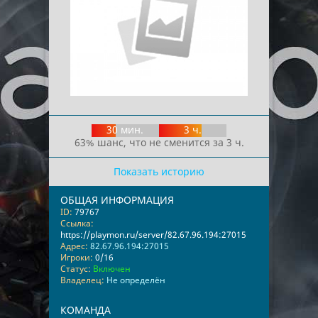
30 мин.
3 ч.
63% шанс, что не сменится за 3 ч.
Показать историю
ОБЩАЯ ИНФОРМАЦИЯ
ID:
79767
Ссылка:
https://playmon.ru/server/82.67.96.194:27015
Адрес:
82.67.96.194:27015
Игроки:
0/16
Статус:
Включен
Владелец:
Не определён
КОМАНДА