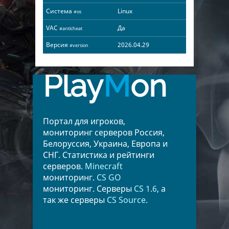
Система
Linux
#os
VAC
Да
#anticheat
Версия
2026.04.29
#version
Play
M
on
Портал для игроков,
мониторинг серверов Россия,
Белоруссия, Украина, Европа и
СНГ. Статистика и рейтинги
серверов.
Minecraft
мониторинг.
CS GO
мониторинг. Серверы
CS 1.6
, а
так же серверы
CS Source
.