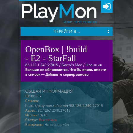
Play
M
on
МОНИТОРИНГ СЕРВЕРОВ
ПЕРЕЙТИ В...
OpenBox | !build
- E2 - StarFall
82.126.1.240:27015
/
Garry's Mod
/
Франция
Больше не обновляется. Что бы вновь внести
в список — Добавьте сервер заново.
ОБЩАЯ ИНФОРМАЦИЯ
ID:
80557
Ссылка:
https://playmon.ru/server/82.126.1.240:27015
Адрес:
82.126.1.240:27015
Игроки:
0/16
Статус:
Выключен
Владелец:
Не определён