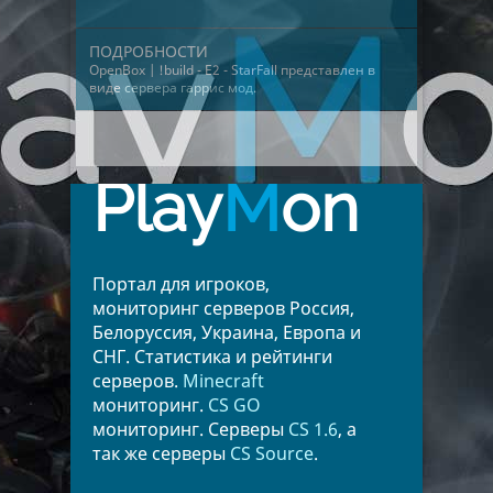
ПОДРОБНОСТИ
OpenBox | !build - E2 - StarFall представлен в
виде
сервера гаррис мод
.
Play
M
on
Портал для игроков,
мониторинг серверов Россия,
Белоруссия, Украина, Европа и
СНГ. Статистика и рейтинги
серверов.
Minecraft
мониторинг.
CS GO
мониторинг. Серверы
CS 1.6
, а
так же серверы
CS Source
.