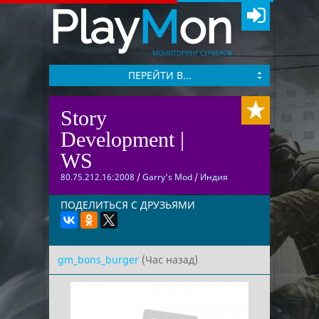
Play
M
on
МОНИТОРИНГ СЕРВЕРОВ
ПЕРЕЙТИ В...
Story
Development |
WS
80.75.212.16:2008
/
Garry's Mod
/
Индия
ПОДЕЛИТЬСЯ С ДРУЗЬЯМИ
gm_bons_burger
(Час назад)