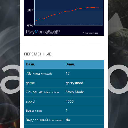
ПЕРЕМЕННЫЕ
Назв.
Знач.
.NET-код
17
#netcode
game
garrysmod
Описание
Story Mode
#description
appid
4000
Боты
1
#bots
Выделенный
Да
#dedicated