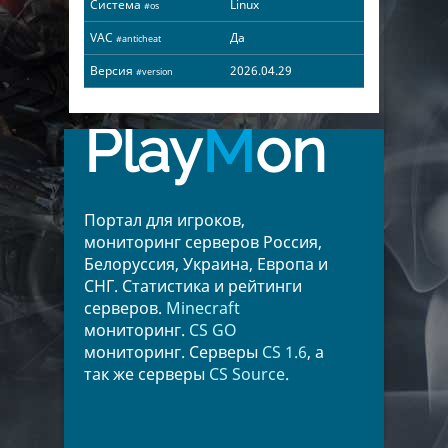
Система
Linux
#os
VAC
Да
#anticheat
Версия
2026.04.29
#version
Play
M
on
Портал для игроков,
мониторинг серверов Россия,
Белоруссия, Украина, Европа и
СНГ. Статистика и рейтинги
серверов.
Minecraft
мониторинг.
CS GO
мониторинг. Серверы
CS 1.6
, а
так же серверы
CS Source
.