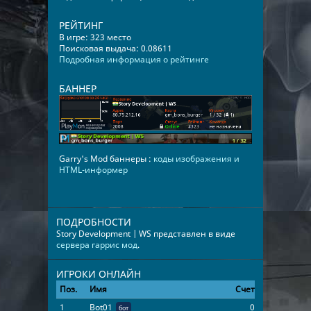
РЕЙТИНГ
В игре: 323 место
Поисковая выдача: 0.08611
Подробная информация о рейтинге
БАННЕР
Garry's Mod баннеры :
коды изображения и
HTML-информер
ПОДРОБНОСТИ
Story Development | WS представлен в виде
сервера гаррис мод
.
ИГРОКИ ОНЛАЙН
Поз.
Имя
Счет
Время
1
Bot01
0
100:00:00
бот