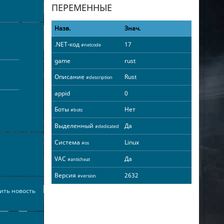
ПЕРЕМЕННЫЕ
Назв.
Знач.
.NET-код
17
#netcode
game
rust
Описание
Rust
#description
appid
0
Боты
Нет
#bots
Выделенный
Да
#dedicated
Система
Linux
#os
VAC
Да
#anticheat
Версия
2632
#version
ить новость