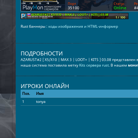
Rust баннеры :
коды изображения и HTML-информер
ПОДРОБНОСТИ
AZARUST#2 [ X5/X10 | MAX 3 | LOOT+ | KITS ] 03.08 представлен 
наша система поставила метку
Kits сервера rust
. В нашем
мони
ИГРОКИ ОНЛАЙН
Поз.
Имя
1
tonya