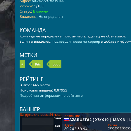
Адрес:
80.242.59.94:35100
Игроки:
1/100
Статус:
Включен
Владелец:
Не определён
КОМАНДА
Команда не определена, потому что владелец не объявился.
Если ты владелец,
подтверди права на сервер
и добавь информ
МЕТКИ
+
Kits
Loot
РЕЙТИНГ
В игре: 445 место
Поисковая выдача: 0.07955
Подробная информация о рейтинге
БАННЕР