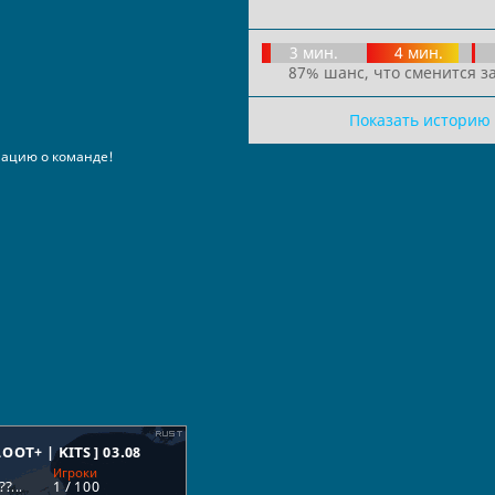
3 мин.
4 мин.
87% шанс, что сменится за
Показать историю
ацию о команде!