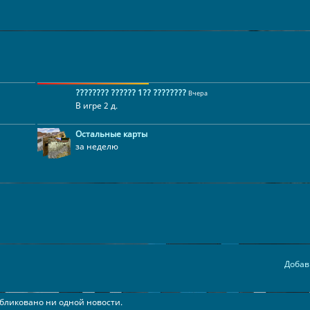
???????? ?????? 1?? ????????
Вчера
В игре 2 д.
Остальные карты
за неделю
Добав
бликовано ни одной новости.