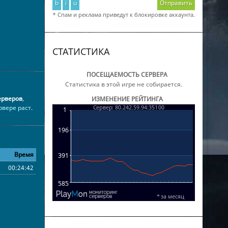
b
i
u
Отправить
* Спам и реклама приведут к блокировке аккаунта.
СТАТИСТИКА
ПОСЕЩАЕМОСТЬ СЕРВЕРА
Статистика в этой игре не собирается.
ерверов
,
ИЗМЕНЕНИЕ РЕЙТИНГА
рвере раст
.
Время
00:24:42