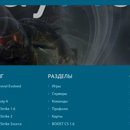
Г
РАЗДЕЛЫ
ival Evolved
Игры
Серверы
uty 4
Команды
trike 1.6
Профили
Strike 2
Карты
Strike Source
BOOST CS 1.6