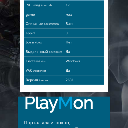
.NET-код
17
#netcode
game
rust
Описание
Rust
#description
appid
0
Боты
Нет
#bots
Выделенный
Да
#dedicated
Система
Windows
#os
VAC
Да
#anticheat
Версия
2631
#version
Play
M
on
Портал для игроков,