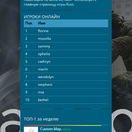
главную страницу
игры Rust
.
ИГРОКИ ОНЛАЙН
Поз.
Имя
Время
1
florine
04:36:56
2
mozella
04:35:15
3
sammy
02:55:18
4
ophelia
02:02:09
5
cathryn
01:37:00
6
marin
01:32:47
7
wendolyn
01:12:59
8
stephani
00:58:17
9
mia
00:28:02
10
bethel
00:17:54
11
Player10
00:11:02
12
salvatore
00:07:33
ТОП-1 за неделю
Custom Map
сейчас