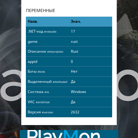
ПЕРЕМЕННЫЕ
Назв.
Знач.
.NET-код
17
#netcode
game
rust
Описание
Rust
#description
appid
0
Боты
Нет
#bots
Выделенный
Да
#dedicated
Система
Windows
#os
VAC
Да
#anticheat
Версия
2632
#version
Play
M
on