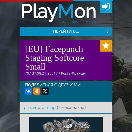
Play
M
on
МОНИТОРИНГ СЕРВЕРОВ
ПЕРЕЙТИ В...
[EU] Facepunch
Staging Softcore
Small
79.137.98.21:28017
/
Rust
/
Франция
ПОДЕЛИТЬСЯ С ДРУЗЬЯМИ
procedural map
(2 часа назад)