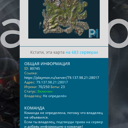
Кстати, эта карта
на 683 серверах
ОБЩАЯ ИНФОРМАЦИЯ
ID:
80745
Ссылка:
https://playmon.ru/server/79.137.98.21:28017
Адрес:
79.137.98.21:28017
Игроки:
70/250
Боты:
23
Статус:
Включен
Владелец:
Не определён
КОМАНДА
Команда не определена, потому что владелец
не объявился.
Если ты владелец,
подтверди права на сервер
и добавь информацию о команде!