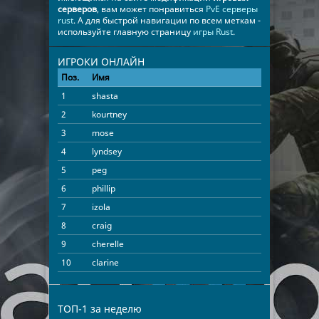
серверов
, вам может понравиться
PvE серверы
rust
. А для быстрой навигации по всем меткам -
используйте главную страницу
игры Rust
.
ИГРОКИ ОНЛАЙН
Поз.
Имя
Время
1
shasta
19:00:22
2
kourtney
15:58:33
3
mose
15:44:56
4
lyndsey
14:11:06
5
peg
13:57:24
6
phillip
13:32:30
7
izola
12:56:12
8
craig
12:19:21
9
cherelle
11:34:19
10
clarine
11:08:20
11
quintin
10:41:34
12
tuan
10:01:20
ТОП-1 за неделю
13
lawrence
09:35:33