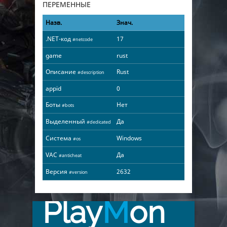
ПЕРЕМЕННЫЕ
Назв.
Знач.
.NET-код
17
#netcode
game
rust
Описание
Rust
#description
appid
0
Боты
Нет
#bots
Выделенный
Да
#dedicated
Система
Windows
#os
VAC
Да
#anticheat
Версия
2632
#version
Play
M
on