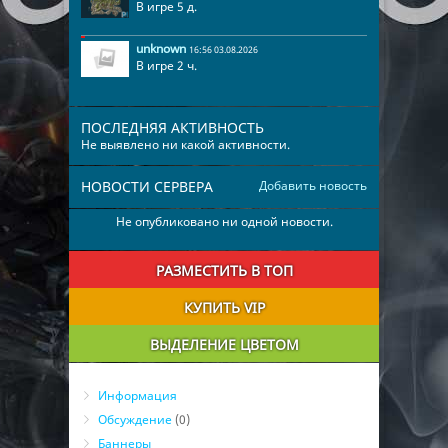
В игре 5 д.
15
charlott
05:18:15
16
galen
05:02:57
unknown
16:56 03.08.2026
В игре 2 ч.
17
sanora
04:51:14
18
rema
04:33:52
19
rafaela
04:22:25
ПОСЛЕДНЯЯ АКТИВНОСТЬ
Не выявлено ни какой активности.
20
emeline
03:01:41
21
deanne
02:36:00
НОВОСТИ СЕРВЕРА
Добавить новость
22
emelda
01:57:39
Не опубликовано ни одной новости.
23
jennie
00:34:12
24
jonathan
00:09:25
РАЗМЕСТИТЬ В ТОП
КУПИТЬ VIP
ВЫДЕЛЕНИЕ ЦВЕТОМ
Информация
Обсуждение
(0)
Баннеры