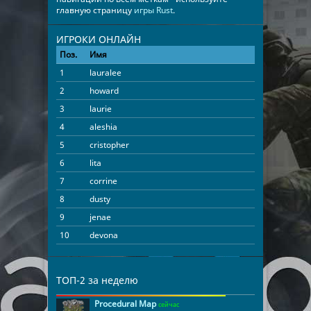
главную страницу
игры Rust
.
ИГРОКИ ОНЛАЙН
Поз.
Имя
Время
1
lauralee
11:12:37
2
howard
11:11:06
3
laurie
11:08:31
4
aleshia
11:06:11
5
cristopher
11:05:48
6
lita
10:33:53
7
corrine
10:05:04
8
dusty
10:02:50
9
jenae
09:46:31
10
devona
09:45:44
11
vivien
08:53:48
12
lovella
07:57:52
ТОП-2 за неделю
13
loria
06:50:55
Procedural Map
сейчас
14
marylynn
06:17:31