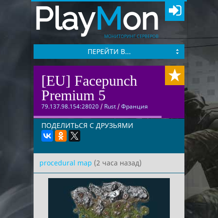
Play
M
on
МОНИТОРИНГ СЕРВЕРОВ
ПЕРЕЙТИ В...
[EU] Facepunch
Premium 5
79.137.98.154:28020
/
Rust
/
Франция
ПОДЕЛИТЬСЯ С ДРУЗЬЯМИ
procedural map
(2 часа назад)