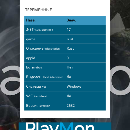
ПЕРЕМЕННЫЕ
Назв.
Знач.
.NET-код
17
#netcode
game
rust
Описание
Rust
#description
appid
0
Боты
Нет
#bots
Выделенный
Да
#dedicated
Система
Windows
#os
VAC
Да
#anticheat
Версия
2632
#version
Play
M
on