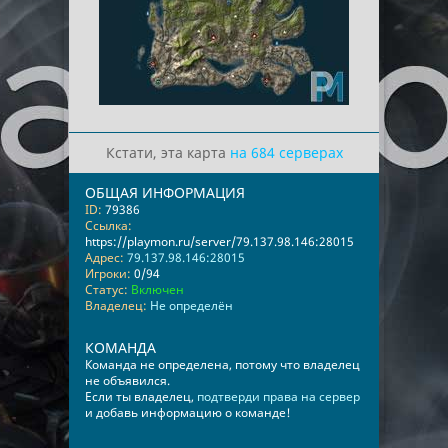
Кстати, эта карта
на 684 серверах
ОБЩАЯ ИНФОРМАЦИЯ
ID:
79386
Ссылка:
https://playmon.ru/server/79.137.98.146:28015
Адрес:
79.137.98.146:28015
Игроки:
0/94
Статус:
Включен
Владелец:
Не определён
КОМАНДА
Команда не определена, потому что владелец
не объявился.
Если ты владелец,
подтверди права на сервер
и добавь информацию о команде!