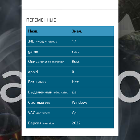
ПЕРЕМЕННЫЕ
Назв.
Знач.
.NET-код
17
#netcode
game
rust
Описание
Rust
#description
appid
0
Боты
Нет
#bots
Выделенный
Да
#dedicated
Система
Windows
#os
VAC
Да
#anticheat
Версия
2632
#version