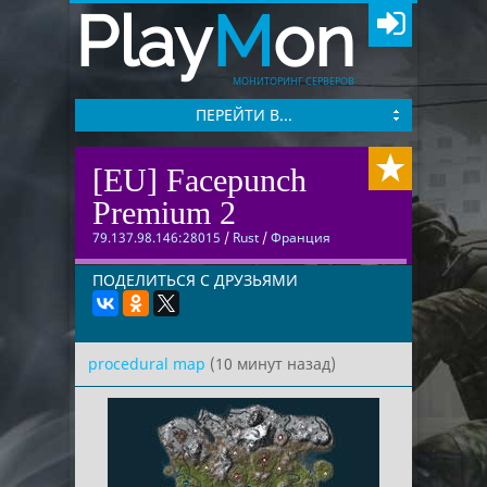
Play
M
on
МОНИТОРИНГ СЕРВЕРОВ
ПЕРЕЙТИ В...
[EU] Facepunch
Premium 2
79.137.98.146:28015
/
Rust
/
Франция
ПОДЕЛИТЬСЯ С ДРУЗЬЯМИ
procedural map
(10 минут назад)