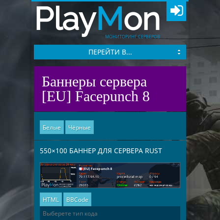
Play
M
on
МОНИТОРИНГ СЕРВЕРОВ
ПЕРЕЙТИ В...
Баннеры сервера
[EU] Facepunch 8
Белые
Чёрные
550×100 БАННЕР ДЛЯ СЕРВЕРА RUST
HTML
BBCode