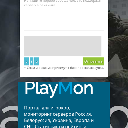
Напишите первое сообщение, это поддержит
сервер в рейтинге.
b
i
u
Отправить
* Спам и реклама приведут к блокировке аккаунта.
Play
M
on
Портал для игроков,
мониторинг серверов Россия,
Белоруссия, Украина, Европа и
СНГ. Статистика и рейтинги