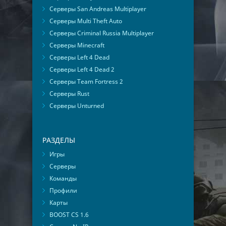
Серверы San Andreas Multiplayer
Серверы Multi Theft Auto
Серверы Criminal Russia Multiplayer
Серверы Minecraft
Серверы Left 4 Dead
Серверы Left 4 Dead 2
Серверы Team Fortress 2
Серверы Rust
Серверы Unturned
РАЗДЕЛЫ
Игры
Серверы
Команды
Профили
Карты
BOOST CS 1.6