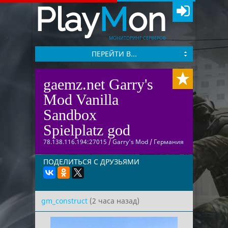
Play
M
on
МОНИТОРИНГ СЕРВЕРОВ
ПЕРЕЙТИ В...
gaemz.net Garry's
Mod Vanilla
Sandbox
Spielplatz god
78.138.116.194:27015
/
Garry's Mod
/
Германия
ПОДЕЛИТЬСЯ С ДРУЗЬЯМИ
gm_construct
(2 часа назад)