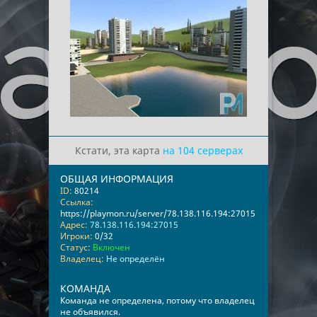
Кстати, эта карта
на 104 серверах
ОБЩАЯ ИНФОРМАЦИЯ
ID:
80214
Ссылка:
https://playmon.ru/server/78.138.116.194:27015
Адрес:
78.138.116.194:27015
Игроки:
0/32
Статус:
Включен
Владелец:
Не определён
КОМАНДА
Команда не определена, потому что владелец
не объявился.