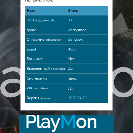
Назв.
Знач.
.NET-код
17
#netcode
game
garrysmod
Описание
Sandbox
#description
appid
4000
Боты
Нет
#bots
Выделенный
Да
#dedicated
Система
Linux
#os
VAC
Да
#anticheat
Версия
2026.04.29
#version
Play
M
on