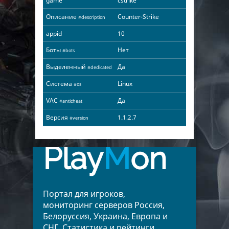
game
cstrike
Описание
Counter-Strike
#description
appid
10
Боты
Нет
#bots
Выделенный
Да
#dedicated
Система
Linux
#os
VAC
Да
#anticheat
Версия
1.1.2.7
#version
Play
M
on
Портал для игроков,
мониторинг серверов Россия,
Белоруссия, Украина, Европа и
СНГ. Статистика и рейтинги