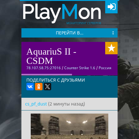
Play
M
on
МОНИТОРИНГ СЕРВЕРОВ
ПЕРЕЙТИ В...
AquariuS II -
CSDM
78.107.58.75:27016
/
Counter Strike 1.6
/
Россия
ПОДЕЛИТЬСЯ С ДРУЗЬЯМИ
cs_pf_dust
(2 минуты назад)