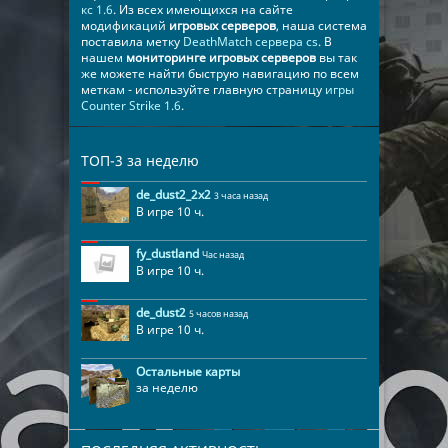
кс 1.6
. Из всех имеющихся на сайте
модификаций
игровых серверов
, наша система
поставила метку
DeathMatch сервера cs
. В
нашем
мониторинге игровых серверов
вы так
же можете найти быструю навигацию по всем
меткам - используйте главную страницу
игры
Counter Strike 1.6
.
ТОП-3 за неделю
de_dust2_2x2
3 часа назад
В игре 10 ч.
fy_dustland
Час назад
В игре 10 ч.
de_dust2
5 часов назад
В игре 10 ч.
Остальные карты
за неделю