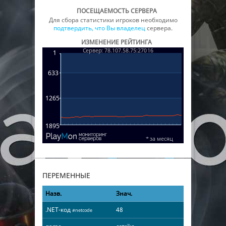
ПОСЕЩАЕМОСТЬ СЕРВЕРА
Для сбора статистики игроков необходимо
подтвердить, что Вы владелец
сервера.
ИЗМЕНЕНИЕ РЕЙТИНГА
ПЕРЕМЕННЫЕ
Назв.
Знач.
.NET-код
48
#netcode