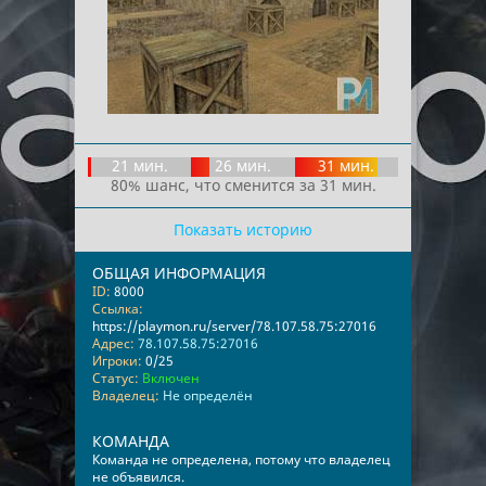
21 мин.
26 мин.
31 мин.
80% шанс, что сменится за 31 мин.
Показать историю
ОБЩАЯ ИНФОРМАЦИЯ
ID:
8000
Ссылка:
https://playmon.ru/server/78.107.58.75:27016
Адрес:
78.107.58.75:27016
Игроки:
0/25
Статус:
Включен
Владелец:
Не определён
КОМАНДА
Команда не определена, потому что владелец
не объявился.