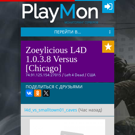
Play
M
on
МОНИТОРИНГ СЕРВЕРОВ
ПЕРЕЙТИ В...
Zoeylicious L4D
1.0.3.8 Versus
[Chicago]
74.91.125.154:27015
/
Left 4 Dead
/
США
ПОДЕЛИТЬСЯ С ДРУЗЬЯМИ
l4d_vs_smalltown01_caves
(Час назад)