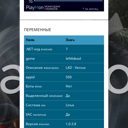
ПЕРЕМЕННЫЕ
Назв.
Знач.
.NET-код
7
#netcode
game
left4dead
Описание
L4D - Versus
#description
appid
500
Боты
Нет
#bots
Выделенный
Да
#dedicated
Система
Linux
#os
VAC
Да
#anticheat
Версия
1.0.3.8
#version